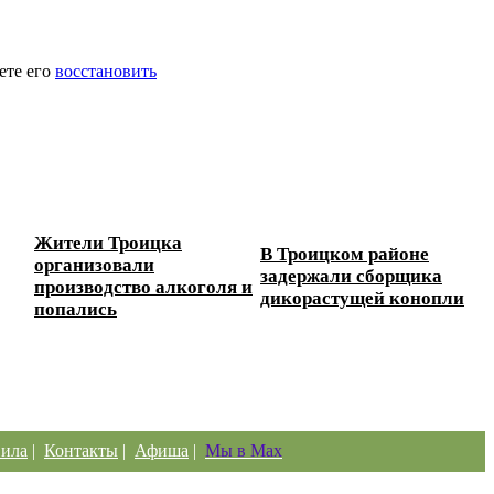
ете его
восстановить
Жители Троицка
В Троицком районе
организовали
задержали сборщика
производство алкоголя и
дикорастущей конопли
попались
ила
|
Контакты
|
Афиша
|
Мы в Max