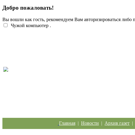
Добро пожаловать!
Вы вошли как гость, рекомендуем Вам авторизироваться либо
Чужой компьютер
.
Перебои с электроэнергией случаются систематич
Главная
|
Новости
|
Архив газет