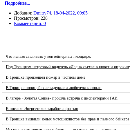
Подробнее...
Добавил:
Dmitry74
,
18-04-2022, 09:05
Просмотров: 228
Комментарии: 0
Что нельзя сваливать у контейнерных площадок
Под Троицком нетрезвый водитель «Лады» съехал в кювет и опрокин
В Троицке произошел пожар в частном доме
В Троицке полицейские задержали любителя конопли
В лагере «Золотая Сопка» прошла встреча с инспекторами ГАИ
В поселке Энергетиков заработал фонтан
В Троицке выявили юных мотоциклистов без прав и пьяного байкера
Мы не просто монтируем сайдинг — мы отвечаем за результат