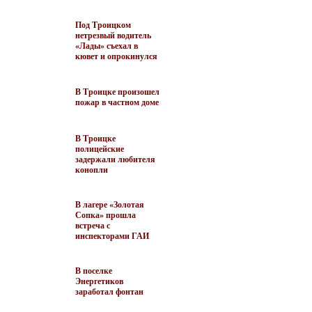
Под Троицком
нетрезвый водитель
«Лады» съехал в
кювет и опрокинулся
В Троицке произошел
пожар в частном доме
В Троицке
полицейские
задержали любителя
конопли
В лагере «Золотая
Сопка» прошла
встреча с
инспекторами ГАИ
В поселке
Энергетиков
заработал фонтан