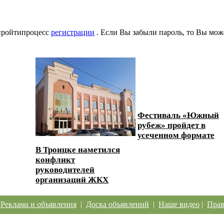
 пройтипроцесс
регистрации
. Если Вы забыли пароль, то Вы мож
Фестиваль «Южный
ески...
рубеж» пройдет в
усеченном формате
В Троицке наметился
конфликт
руководителей
организаций ЖКХ
|
Реклама и объявления
|
Доска объявлений
|
Наше видео
|
Прав