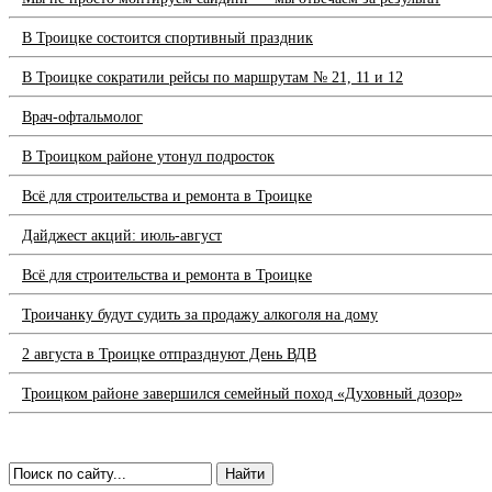
В Троицке состоится спортивный праздник
В Троицке сократили рейсы по маршрутам № 21, 11 и 12
Врач-офтальмолог
В Троицком районе утонул подросток
Всё для строительства и ремонта в Троицке
Дайджест акций: июль-август
Всё для строительства и ремонта в Троицке
Троичанку будут судить за продажу алкоголя на дому
2 августа в Троицке отпразднуют День ВДВ
Троицком районе завершился семейный поход «Духовный дозор»