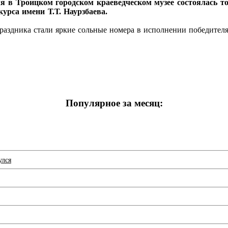
я в Троицком городском краеведческом музее состоялась т
урса имени Т.Т. Наурзбаева.
праздника стали яркие сольные номера в исполнении победите
Популярное за месяц:
улся