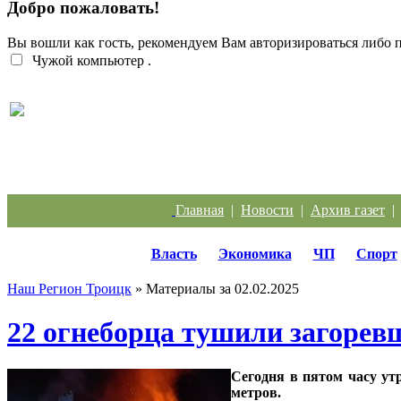
Добро пожаловать!
Вы вошли как гость, рекомендуем Вам авторизироваться либо
Чужой компьютер
.
Троичанка стала одним из лучших диспетчеров
Урала
Главная
|
Новости
|
Архив газет
Власть
Экономика
ЧП
Спорт
Наш Регион Троицк
» Материалы за 02.02.2025
22 огнеборца тушили загоре
Сегодня в пятом часу ут
метров.