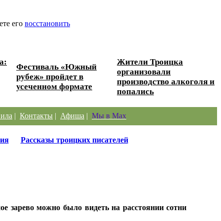
ете его
восстановить
а:
Жители Троицка
Фестиваль «Южный
организовали
рубеж» пройдет в
производство алкоголя и
усеченном формате
попались
ила
|
Контакты
|
Афиша
|
Мы в Max
ия
Рассказы троицких писателей
ое зарево можно было видеть на расстоянии сотни