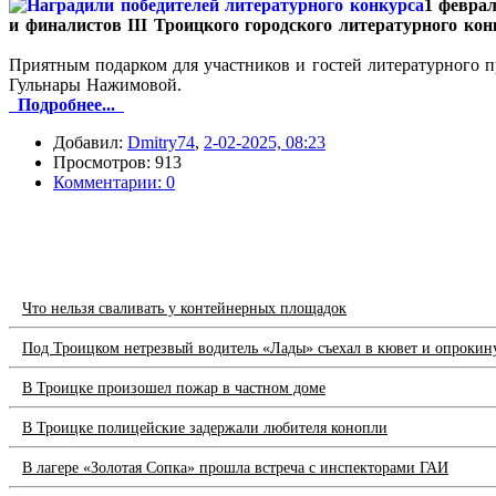
1 феврал
и
финалистов III Троицкого городского литературного конк
Приятным подарком для участников и гостей литературного 
Гульнары Нажимовой.
Подробнее...
Добавил:
Dmitry74
,
2-02-2025, 08:23
Просмотров: 913
Комментарии: 0
Что нельзя сваливать у контейнерных площадок
Под Троицком нетрезвый водитель «Лады» съехал в кювет и опрокин
В Троицке произошел пожар в частном доме
В Троицке полицейские задержали любителя конопли
В лагере «Золотая Сопка» прошла встреча с инспекторами ГАИ