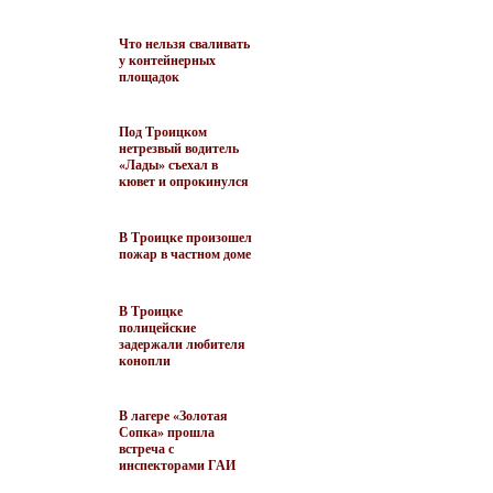
Что нельзя сваливать
у контейнерных
площадок
Под Троицком
нетрезвый водитель
«Лады» съехал в
кювет и опрокинулся
В Троицке произошел
пожар в частном доме
В Троицке
полицейские
задержали любителя
конопли
В лагере «Золотая
Сопка» прошла
встреча с
инспекторами ГАИ