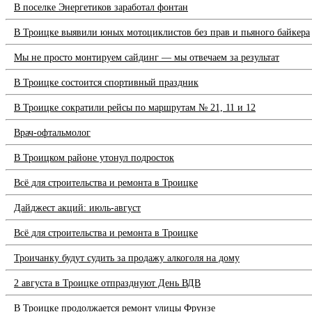
В поселке Энергетиков заработал фонтан
В Троицке выявили юных мотоциклистов без прав и пьяного байкера
Мы не просто монтируем сайдинг — мы отвечаем за результат
В Троицке состоится спортивный праздник
В Троицке сократили рейсы по маршрутам № 21, 11 и 12
Врач-офтальмолог
В Троицком районе утонул подросток
Всё для строительства и ремонта в Троицке
Дайджест акций: июль-август
Всё для строительства и ремонта в Троицке
Троичанку будут судить за продажу алкоголя на дому
2 августа в Троицке отпразднуют День ВДВ
В Троицке продолжается ремонт улицы Фрунзе