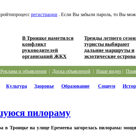
 пройтипроцесс
регистрации
. Если Вы забыли пароль, то Вы мож
В Троицке наметился
Тренды летнего сезон
 Южного
конфликт
туристы выбирают
руководителей
дальние маршруты и
организаций ЖКХ
экзотические острова
|
Реклама и объявления
|
Доска объявлений
|
Наше видео
|
Прав
Культура
Здоровье
Образование
Социум
Истор
вшуюся пилораму
ра в Троицке на улице Еремеева загорелась пилорама: мощн