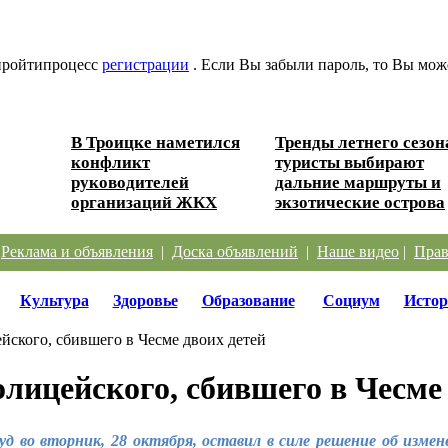
 пройтипроцесс
регистрации
. Если Вы забыли пароль, то Вы мож
В Троицке наметился
Тренды летнего сезон
конфликт
туристы выбирают
ески...
руководителей
дальние маршруты и
организаций ЖКХ
экзотические острова
|
Реклама и объявления
|
Доска объявлений
|
Наше видео
|
Прав
Культура
Здоровье
Образование
Социум
Истор
йского, сбившего в Чесме двоих детей
олицейского, сбившего в Чесме
уд во вторник, 28 октября, оставил в силе решение об изм