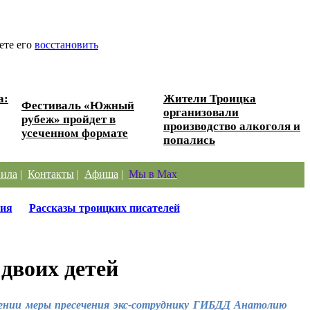
ете его
восстановить
а:
Жители Троицка
Фестиваль «Южный
организовали
рубеж» пройдет в
производство алкоголя и
усеченном формате
попались
ила
|
Контакты
|
Афиша
|
Мы в Max
ия
Рассказы троицких писателей
 двоих детей
енении меры пресечения экс-сотруднику ГИБДД Анатолию