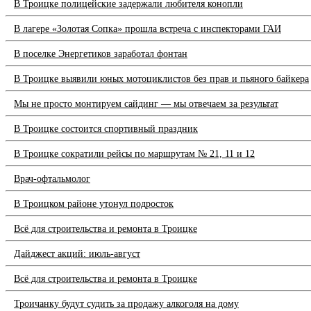
В Троицке полицейские задержали любителя конопли
В лагере «Золотая Сопка» прошла встреча с инспекторами ГАИ
В поселке Энергетиков заработал фонтан
В Троицке выявили юных мотоциклистов без прав и пьяного байкера
Мы не просто монтируем сайдинг — мы отвечаем за результат
В Троицке состоится спортивный праздник
В Троицке сократили рейсы по маршрутам № 21, 11 и 12
Врач-офтальмолог
В Троицком районе утонул подросток
Всё для строительства и ремонта в Троицке
Дайджест акций: июль-август
Всё для строительства и ремонта в Троицке
Троичанку будут судить за продажу алкоголя на дому