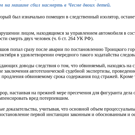
м на машине сбил насмерть в Чесме двоих детей.
орый был изначально помещен в следственный изолятор, останетс
арушении лицом, находящимся за управлением автомобиля в сос
и смерть двух человек (ч. 6 ст. 264 УК РФ).
шов попал сразу после аварии по постановлению Троицкого горо
октября в удовлетворении очередного такого ходатайства следов
ждающих доводы следствия о том, что обвиняемый, находясь на с
ие заключения автотехнической судебной экспертизы, проведение
я продления обвиняемому срока содержания под стражей. Кроме 
ор, настаивая на прежней мере пресечения для фигуранта дела о
компенсировать вред потерпевшим.
ые доказательства, учитывая, что основной объем процессуаль
л постановление первой инстанции законным и обоснованным и ос