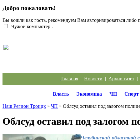
Добро пожаловать!
Вы вошли как гость, рекомендуем Вам авторизироваться либо
Чужой компьютер
.
Перебои с электроэнергией случаются систематич
Главная
|
Новости
|
Архив газет
Власть
Экономика
ЧП
Спорт
Наш Регион Троицк
»
ЧП
» Облсуд оставил под залогом полице
Облсуд оставил под залогом п
Челябинский областной с