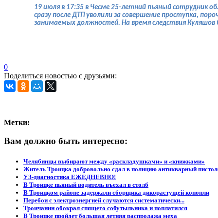
19 июля в 17:35 в Чесме 25-летний пьяный сотрудник о
сразу после ДТП уволили за совершение проступка, по
занимаемых должностей. На время следствия Куляшов б
0
Поделиться новостью с друзьями:
Метки:
Вам должно быть интересно:
Челябинцы выбирают между «раскладушками» и «книжками»
Житель Троицка добровольно сдал в полицию антикварный пистол
УЗ-диагностика ЕЖЕДНЕВНО!
В Троицке пьяный водитель въехал в столб
В Троицком районе задержали сборщика дикорастущей конопли
Перебои с электроэнергией случаются систематически...
Троичанин обокрал спящего собутыльника и поплатился
В Троицке пройдет большая летняя распродажа меха