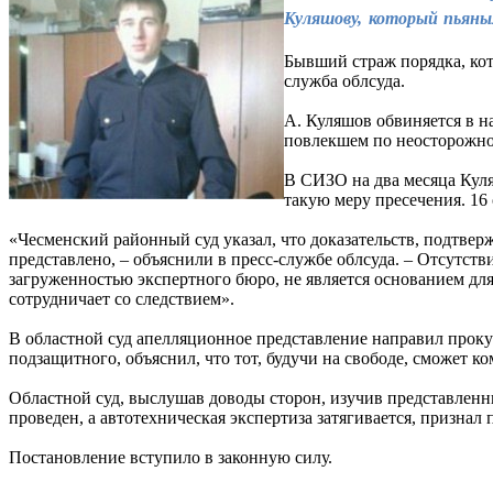
Куляшову, который пьяны
Бывший страж порядка, кот
служба облсуда.
А. Куляшов обвиняется в н
повлекшем по неосторожност
В СИЗО на два месяца Куля
такую меру пресечения. 16 
«Чесменский районный суд указал, что доказательств, подтвер
представлено, – объяснили в пресс-службе облсуда. – Отсутств
загруженностью экспертного бюро, не является основанием дл
сотрудничает со следствием».
В областной суд апелляционное представление направил прокур
подзащитного, объяснил, что тот, будучи на свободе, сможет 
Областной суд, выслушав доводы сторон, изучив представленн
проведен, а автотехническая экспертиза затягивается, призна
Постановление вступило в законную силу.