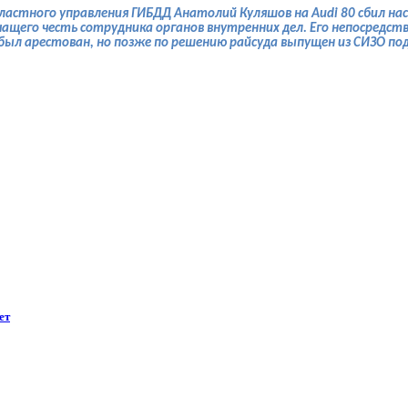
бластного управления ГИБДД Анатолий Куляшов на Audi 80 сбил н
рочащего честь сотрудника органов внутренних дел. Его непосред
ыл арестован, но позже по решению райсуда выпущен из СИЗО под 
ет