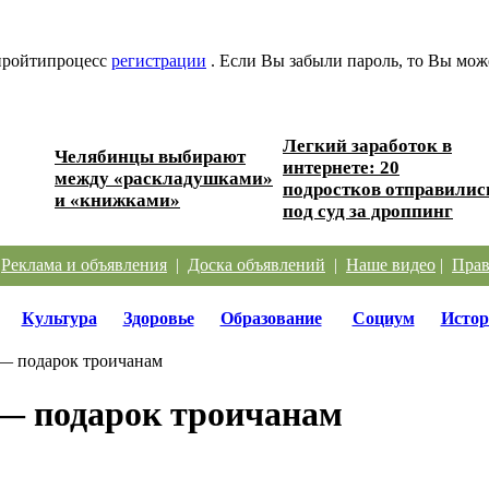
 пройтипроцесс
регистрации
. Если Вы забыли пароль, то Вы мож
Легкий заработок в
Челябинцы выбирают
интернете: 20
ере?
между «раскладушками»
подростков отправилис
и «книжками»
под суд за дроппинг
|
Реклама и объявления
|
Доска объявлений
|
Наше видео
|
Прав
Культура
Здоровье
Образование
Социум
Истор
 — подарок троичанам
 — подарок троичанам