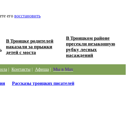
ете его
восстановить
В Троицком районе
В Троицке родителей
пресекли незаконную
наказали за прыжки
ь
рубку лесных
детей с моста
насаждений
ила
|
Контакты
|
Афиша
|
Мы в Max
ия
Рассказы троицких писателей