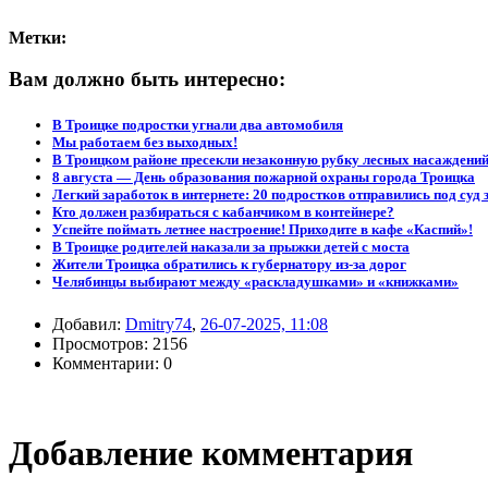
Метки:
Вам должно быть интересно:
В Троицке подростки угнали два автомобиля
Мы работаем без выходных!
В Троицком районе пресекли незаконную рубку лесных насаждени
8 августа — День образования пожарной охраны города Троицка
Легкий заработок в интернете: 20 подростков отправились под суд 
Кто должен разбираться с кабанчиком в контейнере?
Успейте поймать летнее настроение! Приходите в кафе «Каспий»!
В Троицке родителей наказали за прыжки детей с моста
Жители Троицка обратились к губернатору из-за дорог
Челябинцы выбирают между «раскладушками» и «книжками»
Добавил:
Dmitry74
,
26-07-2025, 11:08
Просмотров: 2156
Комментарии: 0
Добавление комментария