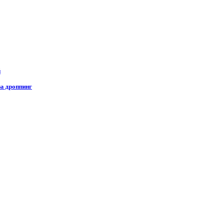
й
за дроппинг