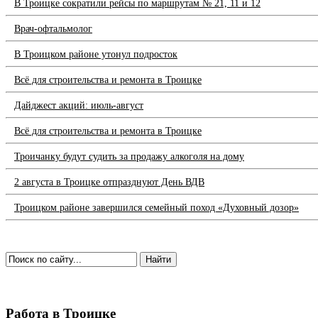
В Троицке сократили рейсы по маршрутам № 21, 11 и 12
Врач-офтальмолог
В Троицком районе утонул подросток
Всё для строительства и ремонта в Троицке
Дайджест акций: июль-август
Всё для строительства и ремонта в Троицке
Троичанку будут судить за продажу алкоголя на дому
2 августа в Троицке отпразднуют День ВДВ
Троицком районе завершился семейный поход «Духовный дозор»
Работа в Троицке