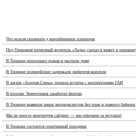
Что нельзя сваливать у контейнерных площадок
Под Троицком нетрезвый водитель «Лады» съехал в кювет и опрокин
В Троицке произошел пожар в частном доме
В Троицке полицейские задержали любителя конопли
В лагере «Золотая Сопка» прошла встреча с инспекторами ГАИ
В поселке Энергетиков заработал фонтан
В Троицке выявили юных мотоциклистов без прав и пьяного байкера
Мы не просто монтируем сайдинг — мы отвечаем за результат
В Троицке состоится спортивный праздник