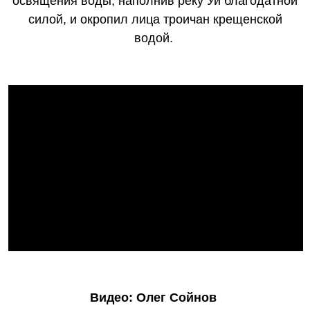
освящения воды, наполнив реку Уй благодатной
силой, и окропил лица троичан крещенской
водой.
Видео: Олег Сойнов