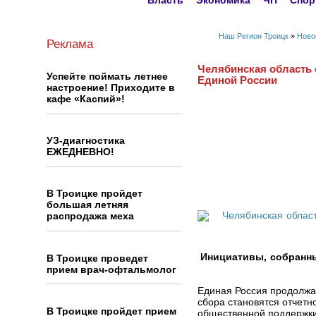
Власть
Экономика
ЧП
Спор
Наш Регион Троицк
»
Ново
Реклама
Челябинская область 
Успейте поймать летнее
Единой России
настроение! Приходите в
кафе «Каспий»!
УЗ-диагностика
ЕЖЕДНЕВНО!
В Троицке пройдет
большая летняя
распродажа меха
Инициативы, собранны
В Троицке проведет
прием врач-офтальмолог
Единая Россия продолжа
сбора становятся отчет
В Троицке пройдет прием
общественной поддержки.