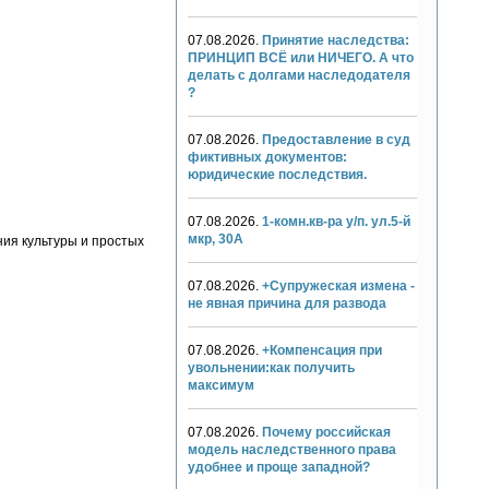
07.08.2026.
Принятие наследства:
ПРИНЦИП ВСЁ или НИЧЕГО. А что
делать с долгами наследодателя
?
07.08.2026.
Предоставление в суд
фиктивных документов:
юридические последствия.
07.08.2026.
1-комн.кв-ра у/п. ул.5-й
мкр, 30А
ния культуры и простых
07.08.2026.
+Супружеская измена -
не явная причина для развода
07.08.2026.
+Компенсация при
увольнении:как получить
максимум
07.08.2026.
Почему российская
модель наследственного права
удобнее и проще западной?