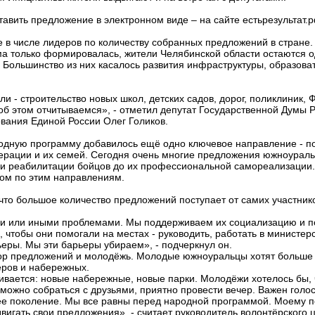
авить предложение в электронном виде – на сайте естьрезультат.
в числе лидеров по количеству собранных предложений в стране. К
ма только формировалась, жители Челябинской области остаются 
. Большинство из них касалось развития инфраструктуры, образова
и - строительство новых школ, детских садов, дорог, поликлиник, 
об этом отчитываемся», - отметил депутат Государственной Думы Р
вания Единой России Олег Голиков.
одную программу добавилось ещё одно ключевое направление - по
ерации и их семей. Сегодня очень многие предложения южноурал
 и реабилитации бойцов до их профессиональной самореализации.
ром по этим направлениям.
 что большое количество предложений поступает от самих участни
ми или иными проблемами. Мы поддерживаем их социализацию и п
й, чтобы они помогали на местах - руководить, работать в министер
ьеры. Мы эти барьеры убираем», - подчеркнул он.
бор предложений и молодёжь. Молодые южноуральцы хотят больше
веров и набережных.
ивается: новые набережные, новые парки. Молодёжи хотелось бы, 
можно собраться с друзьями, приятно провести вечер. Важен голос
е поколение. Мы все равны перед народной программой. Моему 
вигать свои предложения», - считает руководитель волонтёрского