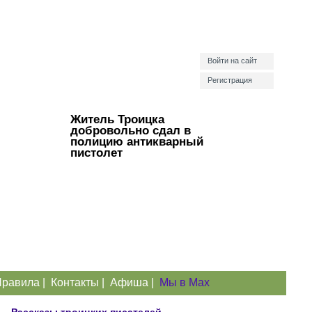
Войти на сайт
Регистрация
Житель Троицка
добровольно сдал в
полицию антикварный
пистолет
равила
|
Контакты
|
Афиша
|
Мы в Max