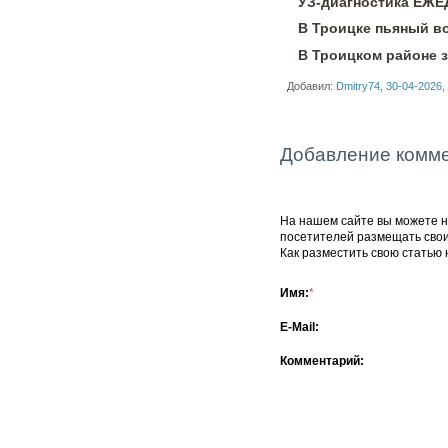
УЗ-диагностика ЕЖ
В Троицке пьяный в
В Троицком районе 
Добавил:
Dmitry74
,
30-04-2026,
Добавление комм
На нашем сайте вы можете не
посетителей размещать сво
Как разместить свою статью 
Имя:
*
E-Mail:
Комментарий: