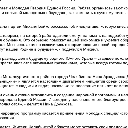
ает и Молодая Гвардия Единой России. Ребята организовывают кр
й и сельской молодежью обсуждают, как изменить к лучшему жизнь 
ыла партии Михаил Бойко рассказал об инициативе, которую внёс 
атформы, на которой работодатели смогут нанимать на подработку
я обучения. Это серьёзно поможет нашей экономике и укрепит обо
иал. Мы очень активно включились в формирование новой народно
гут нашей Родине в будущем», - поделился Михаил.
ся равнодушен к будущему родного Южного Урала – старшее покол
зраста являются активными гражданами, которые всегда готовы по
а Металлургического района города Челябинска Нина Аркадьевна 
ьницкий» и является настоящим двигателем инициатив среди свои
щается с людьми и видит, насколько за последние пять лет помен
и очень активно включились в создание народной программы и на
 передала Единой России. И сегодня у нас очень много благоустрое
ыполняются», - делится Нина Дружкова.
 народную программу касается привлечения молодых специалисто
зования.
ется. Жители Челябинской области могут оставить свои предложе