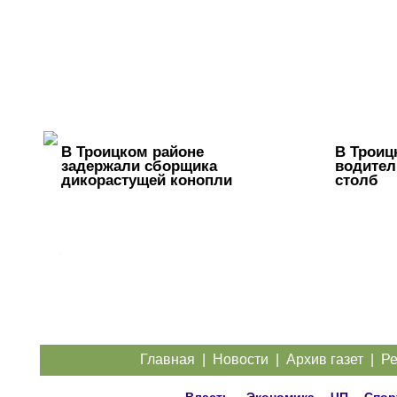
В Троицком районе
В Троиц
задержали сборщика
водител
дикорастущей конопли
столб
Жители
Троицка
обратились
к
губернатору
из-за дорог
Главная
|
Новости
|
Архив газет
|
Ре