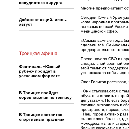
сосудистого хирурга
Многие предпочитают ост
Сегодня Южный Урал уже 
Дайджест акций: июль-
когда народная програм
август
активных по всей России
медицинской сфер.
«Самые важные тогда был
сделали всё. Сейчас мы 
предварительного голосо
Троицкая афиша
После начала СВО в нар
специальной военной оп
Фестиваль «Южный
этой темы: от поддержки
рубеж» пройдет в
уже показала себя лиде
усеченном формате
Олег Голиков рассказал,
«Они сталкиваются с те
В Троицке пройдут
обучать и ставить в стро
соревнования по теннису
депутатами. Но есть бар
Активно включилась в с
пространств, парков, ск
«Наш город активно разв
В Троицке состоится
становилось больше, где 
спортивный праздник
молодёжь мы или старше
больше включаться и выд