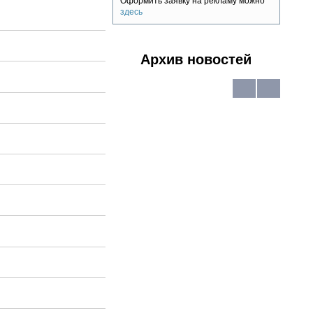
Оформить заявку на рекламу можно
здесь
Архив новостей
В
В
виде
виде
списка
календар