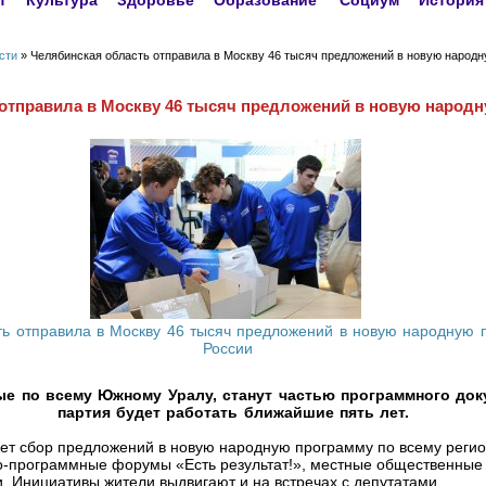
т
Культура
Здоровье
Образование
Социум
История
сти
» Челябинская область отправила в Москву 46 тысяч предложений в новую народ
отправила в Москву 46 тысяч предложений в новую народ
е по всему Южному Уралу, станут частью программного док
партия будет работать ближайшие пять лет.
ет сбор предложений в новую народную программу по всему реги
но-программные форумы «Есть результат!», местные общественны
 Инициативы жители выдвигают и на встречах с депутатами.