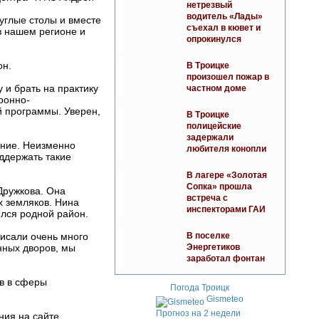
нетрезвый
водитель «Лады»
углые столы и вместе
съехал в кювет и
в нашем регионе и
опрокинулся
В Троицке
он.
произошел пожар в
частном доме
 и брать на практику
ронно-
й программы. Уверен,
В Троицке
полицейские
задержали
ение. Неизменно
любителя конопли
ддержать такие
В лагере «Золотая
Сопка» прошла
Дружкова. Она
встреча с
х земляков. Нина
инспекторами ГАИ
ялся родной район.
В поселке
писали очень много
Энергетиков
нных дворов, мы
заработал фонтан
в в сферы
Погода Троицк
Gismeteo
Прогноз на 2 недели
ния на сайте