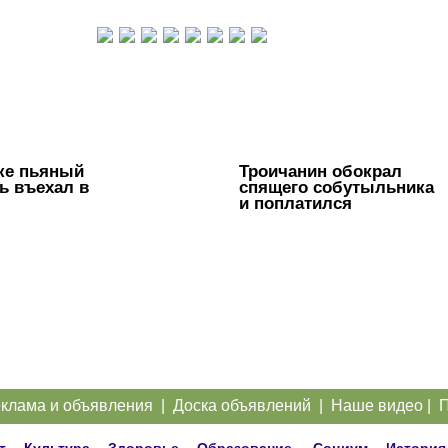
ке пьяный
Троичанин обокрал
ь въехал в
спящего собутыльника
и поплатился
клама и объявления
|
Доска объявлений
|
Наше видео
|
П