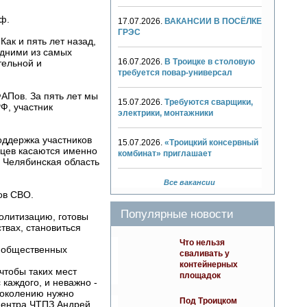
рф.
17.07.2026.
ВАКАНСИИ В ПОСЁЛКЕ
ГРЭС
ак и пять лет назад,
одними из самых
16.07.2026.
В Троицке в столовую
тельной и
требуется повар-универсал
ФАПов. За пять лет мы
15.07.2026.
Требуются сварщики,
Ф, участник
электрики, монтажники
ддержка участников
15.07.2026.
«Троицкий консервный
ьцев касаются именно
комбинат» приглашает
 Челябинская область
Все вакансии
ков СВО.
Популярные новости
олитизацию, готовы
ствах, становиться
Что нельзя
 общественных
сваливать у
контейнерных
чтобы таких мест
площадок
 каждого, и неважно -
поколению нужно
Под Троицком
 центра ЧТПЗ Андрей