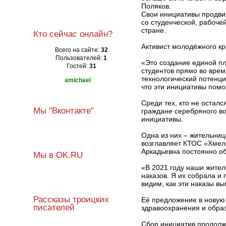
Поляков.
Свои инициативы продвиг
со студенческой, рабоче
стране.
Кто сейчас онлайн?
Активист молодёжного кр
Всего на сайте:
32
Пользователей:
1
«Это создание единой пл
Гостей:
31
студентов прямо во врем
технологический потенц
amichael
что эти инициативы помо
Среди тех, кто не остал
Мы "Вконтакте"
граждане серебряного во
инициативы.
Одна из них – жительниц
возглавляет КТОС «Хмел
Аркадьевна постоянно об
Мы в OK.RU
«В 2021 году наши жител
наказов. Я их собрала и
видим, как эти наказы в
Рассказы троицких
Её предложение в новую
писателей
здравоохранения и обра
Сбор инициатив продолжа