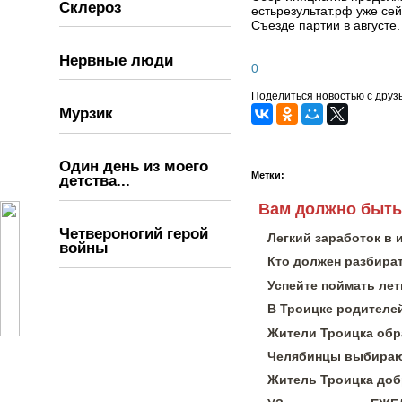
Склероз
естьрезультат.рф уже се
Съезде партии в августе
Нервные люди
0
Поделиться новостью с друз
Мурзик
Один день из моего
Метки:
детства...
Вам должно быть
Четвероногий герой
Легкий заработок в 
войны
Кто должен разбират
Успейте поймать лет
В Троицке родителей
Жители Троицка обра
Челябинцы выбирают
Житель Троицка доб