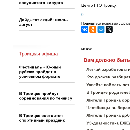
сосудистого хирурга
Центр ГТО Троицк
0
Дайджест акций: июль-
Поделиться новостью с друз
август
Метки:
Троицкая афиша
Вам должно быть
Фестиваль «Южный
Легкий заработок в 
рубеж» пройдет в
усеченном формате
Кто должен разбират
Успейте поймать лет
В Троицке родителей
В Троицке пройдут
соревнования по теннису
Жители Троицка обра
Челябинцы выбирают
Житель Троицка доб
В Троицке состоится
спортивный праздник
УЗ-диагностика ЕЖ