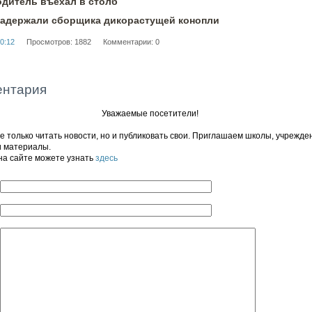
одитель въехал в столб
задержали сборщика дикорастущей конопли
0:12
Просмотров: 1882
Комментарии: 0
ентария
Уважаемые посетители!
 только читать новости, но и публиковать свои. Приглашаем школы, учрежде
и материалы.
на сайте можете узнать
здесь