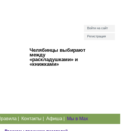
Войти на сайт
Регистрация
Челябинцы выбирают
между
«раскладушками» и
«книжками»
равила
|
Контакты
|
Афиша
|
Мы в Max