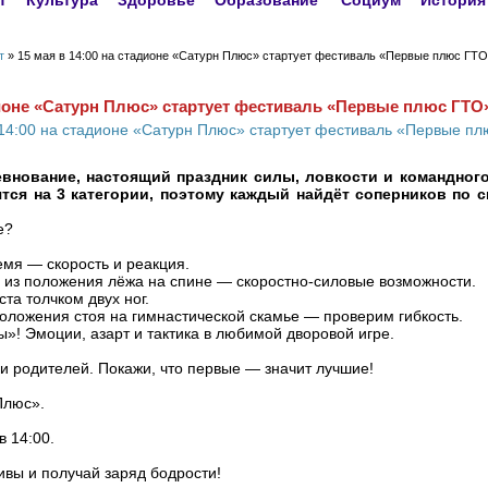
т
Культура
Здоровье
Образование
Социум
История
т
» 15 мая в 14:00 на стадионе «Сатурн Плюс» стартует фестиваль «Первые плюс ГТО
адионе «Сатурн Плюс» стартует фестиваль «Первые плюс ГТО
евнование, настоящий праздник силы, ловкости и командного
тся на 3 категории, поэтому каждый найдёт соперников по с
е?
мя — скорость и реакция.
из положения лёжа на спине — скоростно-силовые возможности.
та толчком двух ног.
оложения стоя на гимнастической скамье — проверим гибкость.
»! Эмоции, азарт и тактика в любимой дворовой игре.
 и родителей. Покажи, что первые — значит лучшие!
Плюс».
в 14:00.
ивы и получай заряд бодрости!