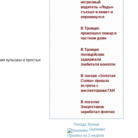
нетрезвый
водитель «Лады»
съехал в кювет и
опрокинулся
В Троицке
произошел пожар в
частном доме
В Троицке
полицейские
задержали
ния культуры и простых
любителя конопли
В лагере «Золотая
Сопка» прошла
встреча с
инспекторами ГАИ
В поселке
Энергетиков
заработал фонтан
Погода Троицк
Gismeteo
Прогноз на 2 недели