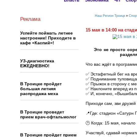
Власть
Экономика
ЧП
Спор
Наш Регион Троицк
»
Спор
Реклама
15 мая в 14:00 на ст
Успейте поймать летнее
настроение! Приходите в
кафе «Каспий»!
Это не просто сор
разделя
УЗ-диагностика
Что вас ждёт в программ
ЕЖЕДНЕВНО!
✅ Эстафетный бег на вре
✅ Поднимание туловища 
В Троицке пройдет
✅ Прыжок в сторону с мес
большая летняя
✅ Наклоните вперед из п
распродажа меха
✅ И, конечно, «Вышибалы
Приходи сам, зви друзей
В Троицке проведет
📍Где: стадион «Сатурн 
прием врач-офтальмолог
🕑 Когда: 15 мая, начало 
Участвуй, сдавай нормат
В Троицке пройдет прием