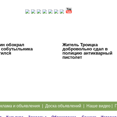
ин обокрал
Житель Троицка
 собутыльника
добровольно сдал в
тился
полицию антикварный
пистолет
клама и объявления
|
Доска объявлений
|
Наше видео
|
П