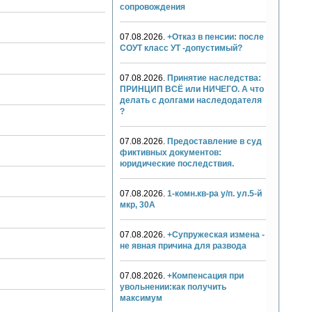
сопровождения
07.08.2026.
+Отказ в пенсии: после
СОУТ класс УТ -допустимый?
07.08.2026.
Принятие наследства:
ПРИНЦИП ВСЁ или НИЧЕГО. А что
делать с долгами наследодателя
?
07.08.2026.
Предоставление в суд
фиктивных документов:
юридические последствия.
07.08.2026.
1-комн.кв-ра у/п. ул.5-й
мкр, 30А
07.08.2026.
+Супружеская измена -
не явная причина для развода
07.08.2026.
+Компенсация при
увольнении:как получить
максимум