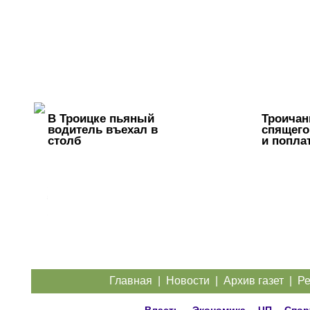
В Троицке пьяный
Троичан
водитель въехал в
спящего
столб
и попла
Жители
Троицка
обратились
к
губернатору
из-за дорог
Главная
|
Новости
|
Архив газет
|
Ре