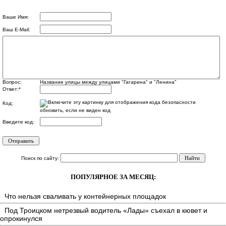
Ваше Имя:
Ваш E-Mail:
Вопрос:
Название улицы между улицами "Гагарина" и "Ленина"
Ответ:
*
Код:
обновить, если не виден код
Введите код:
Поиск по сайту:
ПОПУЛЯРНОЕ ЗА МЕСЯЦ:
Что нельзя сваливать у контейнерных площадок
Под Троицком нетрезвый водитель «Лады» съехал в кювет и
опрокинулся