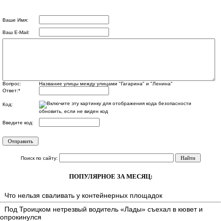
Ваше Имя:
Ваш E-Mail:
Вопрос:
Название улицы между улицами "Гагарина" и "Ленина"
Ответ:
*
Код:
обновить, если не виден код
Введите код:
Поиск по сайту:
ПОПУЛЯРНОЕ ЗА МЕСЯЦ:
Что нельзя сваливать у контейнерных площадок
Под Троицком нетрезвый водитель «Лады» съехал в кювет и
опрокинулся