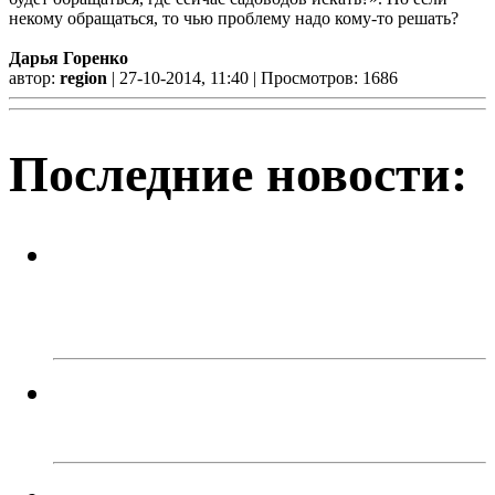
некому обращаться, то чью проблему надо кому‑то решать?
Дарья Горенко
автор:
region
| 27-10-2014, 11:40 | Просмотров: 1686
Последние новости:
Успейте поймать летнее
настроение! Приходите в кафе
«Каспий»!
В Троицке родителей наказали
за прыжки детей с моста