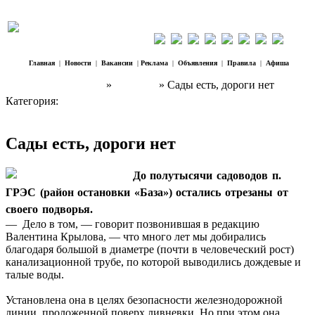
Главная
|
Новости
|
Вакансии
|
Реклама
|
Объявления
|
Правила
|
Афиша
Наш Регион Троицк
»
Новости
» Сады есть, дороги нет
Категория:
Новости
Сады есть, дороги нет
До полутысячи садоводов п.
ГРЭС (район остановки «База») остались отрезаны от
своего подворья.
— Дело в том, — говорит позвонившая в редакцию
Валентина Крылова, — что много лет мы добирались
благодаря большой в диаметре (почти в человеческий рост)
канализационной трубе, по которой выводились дождевые и
талые воды.
Установлена она в целях безопасности железнодорожной
линии, проложенной поверх ливневки. Но при этом она