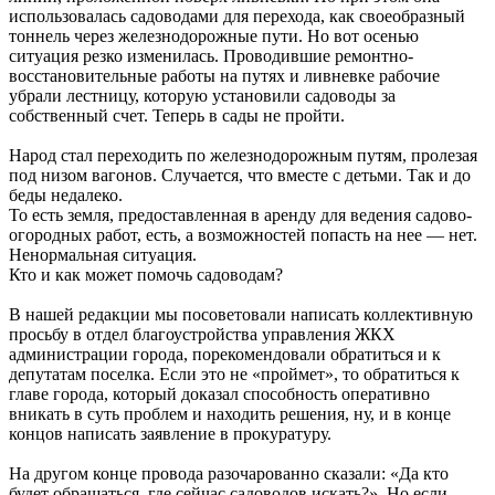
использовалась садоводами для перехода, как своеобразный
тоннель через железнодорожные пути. Но вот осенью
ситуация резко изменилась. Проводившие ремонтно-
восстановительные работы на путях и ливневке рабочие
убрали лестницу, которую установили садоводы за
собственный счет. Теперь в сады не пройти.
Народ стал переходить по железнодорожным путям, пролезая
под низом вагонов. Случается, что вместе с детьми. Так и до
беды недалеко.
То есть земля, предоставленная в аренду для ведения садово-
огородных работ, есть, а возможностей попасть на нее — нет.
Ненормальная ситуация.
Кто и как может помочь садоводам?
В нашей редакции мы посоветовали написать коллективную
просьбу в отдел благоустройства управления ЖКХ
администрации города, порекомендовали обратиться и к
депутатам поселка. Если это не «проймет», то обратиться к
главе города, который доказал способность оперативно
вникать в суть проблем и находить решения, ну, и в конце
концов написать заявление в прокуратуру.
На другом конце провода разочарованно сказали: «Да кто
будет обращаться, где сейчас садоводов искать?». Но если