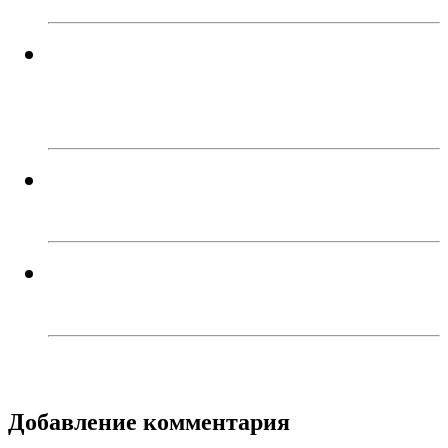
В Троицком районе задержали
сборщика дикорастущей
конопли
Перебои с электроэнергией
случаются систематически...
Троичанин обокрал спящего
собутыльника и поплатился
Добавление комментария