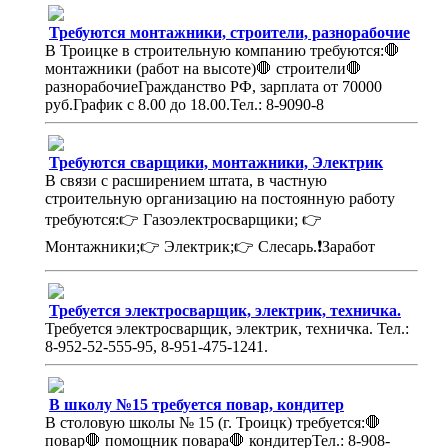
Требуются монтажники, строители, разнорабочие
В Троицке в строительную компанию требуются:🛑
монтажники (работ на высоте)🛑 строители🛑
разнорабочиеГражданство РФ, зарплата от 70000
руб.График с 8.00 до 18.00.Тел.: 8-9090-8
Требуются сварщики, монтажники, Электрик
В связи с расширением штата, в частную
строительную организацию на постоянную работу
требуются:👉 Газоэлектросварщики; 👉
Монтажники;👉 Электрик;👉 Слесарь.❗Заработ
Требуется электросварщик, электрик, техничка.
Требуется электросварщик, электрик, техничка. Тел.:
8-952-52-555-95, 8-951-475-1241.
В школу №15 требуется повар, кондитер
В столовую школы № 15 (г. Троицк) требуется:🛑
повар🛑 помощник повара🛑 кондитерТел.: 8-908-