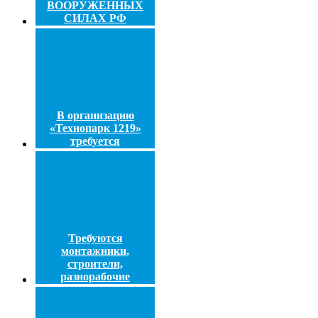
ВООРУЖЕННЫХ
СИЛАХ РФ
В организацию
«Технопарк 1219»
требуется
Требуются
монтажники,
строители,
разнорабочие