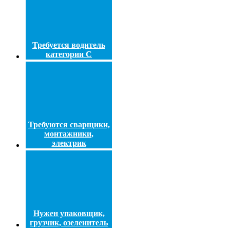
Требуется водитель
категории С
Требуются сварщики,
монтажники,
электрик
Нужен упаковщик,
грузчик, озеленитель