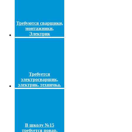
Требуются сварщики,
монтажники,
Электрик
Требуется
электросварщик,
электрик, техничка.
В школу №15
требуется повар,