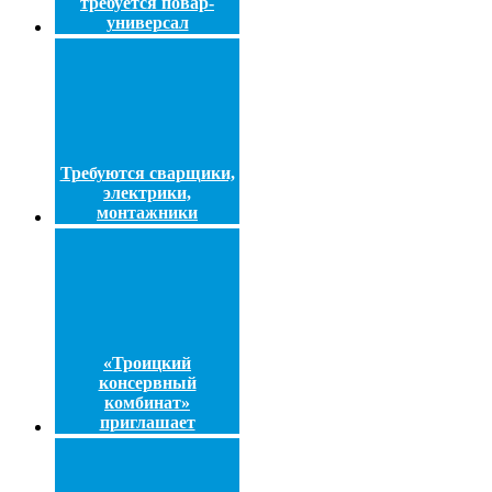
требуется повар-
универсал
Требуются сварщики,
электрики,
монтажники
«Троицкий
консервный
комбинат»
приглашает