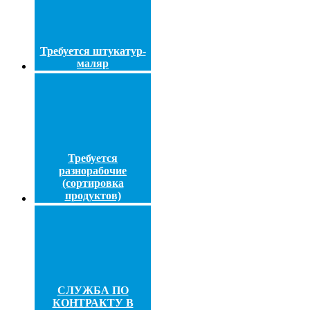
Требуется штукатур-
маляр
Требуется
разнорабочие
(сортировка
продуктов)
СЛУЖБА ПО
КОНТРАКТУ В