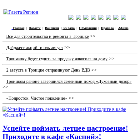
Главная
|
Новости
|
Вакансии
|
Реклама
|
Объявления
|
Правила
|
Афиша
>>
Всё для строительства и ремонта в Троицке
>>
Дайджест акций: июль-август
>>
Троичанку будут судить за продажу алкоголя на дому
>>
2 августа в Троицке отпразднуют День ВДВ
Троицком районе завершился семейный поход «Духовный дозор»
>>
>>
«Подросток. Чистое поколение»
Успейте поймать летнее настроение!
Приходите в кафе «Каспий»!