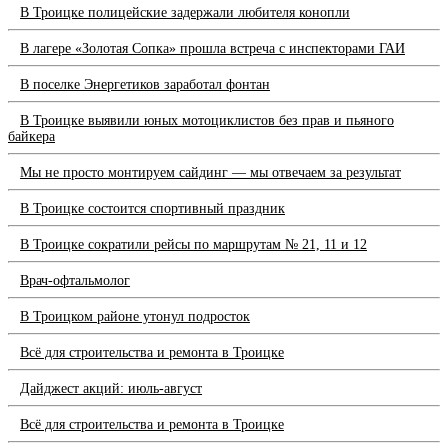
В Троицке полицейские задержали любителя конопли
В лагере «Золотая Сопка» прошла встреча с инспекторами ГАИ
В поселке Энергетиков заработал фонтан
В Троицке выявили юных мотоциклистов без прав и пьяного
байкера
Мы не просто монтируем сайдинг — мы отвечаем за результат
В Троицке состоится спортивный праздник
В Троицке сократили рейсы по маршрутам № 21, 11 и 12
Врач-офтальмолог
В Троицком районе утонул подросток
Всё для строительства и ремонта в Троицке
Дайджест акций: июль-август
Всё для строительства и ремонта в Троицке