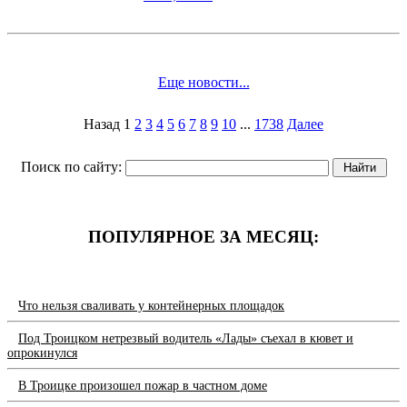
Еще новости...
Назад
1
2
3
4
5
6
7
8
9
10
...
1738
Далее
Поиск по сайту:
ПОПУЛЯРНОЕ ЗА МЕСЯЦ:
Что нельзя сваливать у контейнерных площадок
Под Троицком нетрезвый водитель «Лады» съехал в кювет и
опрокинулся
В Троицке произошел пожар в частном доме