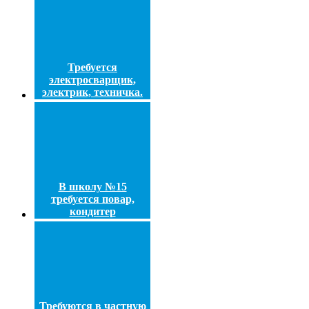
Требуется
электросварщик,
электрик, техничка.
В школу №15
требуется повар,
кондитер
Требуются в частную