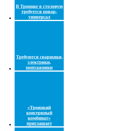
В Троицке в столовую
требуется повар-
универсал
Требуются сварщики,
электрики,
монтажники
«Троицкий
консервный
комбинат»
приглашает