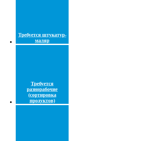
Требуется штукатур-
маляр
Требуется
разнорабочие
(сортировка
продуктов)