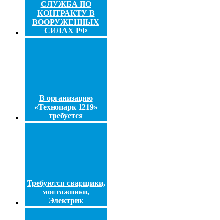
СЛУЖБА ПО
КОНТРАКТУ В
ВООРУЖЕННЫХ
СИЛАХ РФ
В организацию
«Технопарк 1219»
требуется
Требуются сварщики,
монтажники,
Электрик