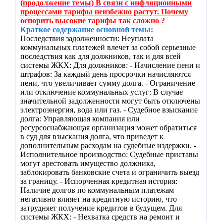
(продолжение темы) В связи с инфляционными
процессами тарифы неизбежно растут. Почему
оспорить высокие тарифы так сложно ?
Краткое содержание основной темы:
Последствия задолженности: Неуплата
коммунальных платежей влечет за собой серьезные
последствия как для должников, так и для всей
системы ЖКХ: Для должников: - Начисление пени и
штрафов: За каждый день просрочки начисляются
пени, что увеличивает сумму долга. - Ограничение
или отключение коммунальных услуг: В случае
значительной задолженности могут быть отключены
электроэнергия, вода или газ. - Судебное взыскание
долга: Управляющая компания или
ресурсоснабжающая организация может обратиться
в суд для взыскания долга, что приведет к
дополнительным расходам на судебные издержки. -
Исполнительное производство: Судебные приставы
могут арестовать имущество должника,
заблокировать банковские счета и ограничить выезд
за границу. - Испорченная кредитная история:
Наличие долгов по коммунальным платежам
негативно влияет на кредитную историю, что
затрудняет получение кредитов в будущем. Для
системы ЖКХ: - Нехватка средств на ремонт и