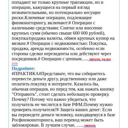
попадают не только крупные транзакции, но и
операции, кажущиеся на первый взгляд
незначительными, но потенциально несущие
риски.Ключевые операции, подлежащие
финмониторингу, включают:# Операции с
наличными средствами: Снятие или внесение
крупных сумм (обычно свыше 600 000 рублей),
покупка/продажа валюты, обмен крупных купюр на
мелкие.# Операции с недвижимостью: Покупка,
продажа, аренда недвижимости, особенно если
стороны сделки нерезиденты или действуют через
посредников.# Операции с ценным......
читать далее
>>>
Подробнее:
#ПРАКТИКА#Представьте, что вы собираетесь
перевести деньги другу, родственнику или даже
оплатить покупку в интернете. Казалось бы,
обычная операция, но перед тем, как нажать кнопку
"Отправить", стоит сделать небольшую проверку.
Почему? Потому что важно убедиться, что
получатель не числится в базе РФМ.Почему нужно
проверять получателя?# Защита ваших денег: Если
вы переведете деньги человеку, находящемуся в базе
Росфинмониторинга, ваш перевод может быть
заблокирован. В лучшем случае, ......
читать