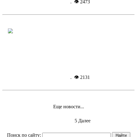
2012, 14:22
. 👁 2473
С уважением к прошлому, с
уверенностью к будущему!
Подробнее...
4-10-
2012, 13:50
. 👁 2131
Еще новости...
Назад
1
2
3
4
5
Далее
Поиск по сайту: