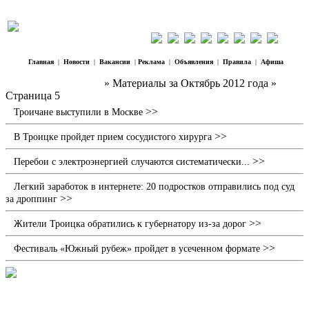
Главная
|
Новости
|
Вакансии
|
Реклама
|
Объявления
|
Правила
|
Афиша
Наш Регион Троицк
» Материалы за Октябрь 2012 года »
Страница 5
>>
Троичане выступили в Москве
>>
В Троицке пройдет прием сосудистого хирурга
>>
Перебои с электроэнергией случаются систематически...
Легкий заработок в интернете: 20 подростков отправились под суд
>>
за дроппинг
>>
Жители Троицка обратились к губернатору из-за дорог
>>
Фестиваль «Южный рубеж» пройдет в усеченном формате
Французы посетили наш район