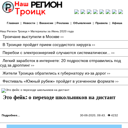
Главная
|
Новости
|
Вакансии
|
Реклама
|
Объявления
|
Правила
|
Афиша
Наш Регион Троицк
» Материалы за Июнь 2020 года
Троичане выступили в Москве
>>
В Троицке пройдет прием сосудистого хирурга
>>
Перебои с электроэнергией случаются систематически...
>>
Легкий заработок в интернете: 20 подростков отправились под
суд за дроппинг
>>
Жители Троицка обратились к губернатору из-за дорог
>>
Фестиваль «Южный рубеж» пройдет в усеченном формате
>>
Это фейк: о переходе школьников на дистант
Подробнее...
30-06-2020, 09:43
. 👁 4232