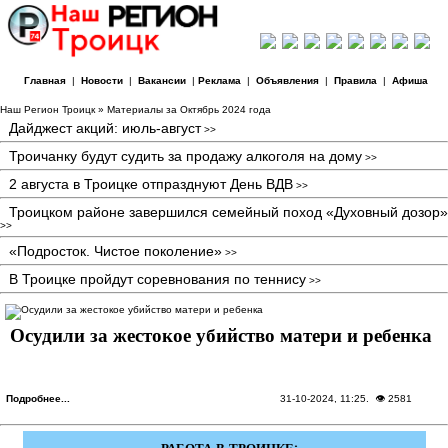
Главная
|
Новости
|
Вакансии
|
Реклама
|
Объявления
|
Правила
|
Афиша
Наш Регион Троицк
» Материалы за Октябрь 2024 года
Дайджест акций: июль-август
>>
Троичанку будут судить за продажу алкоголя на дому
>>
2 августа в Троицке отпразднуют День ВДВ
>>
Троицком районе завершился семейный поход «Духовный дозор»
>>
«Подросток. Чистое поколение»
>>
В Троицке пройдут соревнования по теннису
>>
Осудили за жестокое убийство матери и ребенка
Подробнее...
31-10-2024, 11:25
. 👁 2581