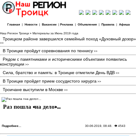
Главная
|
Новости
|
Вакансии
|
Реклама
|
Объявления
|
Правила
|
Афиша
Наш Регион Троицк
» Материалы за Июнь 2019 года
Троицком районе завершился семейный поход «Духовный дозор»
>>
В Троицке пройдут соревнования по теннису
>>
Рядом с памятниками и историческими объектами появились
конструкции
>>
Сила, братство и память: в Троицке отметили День ВДВ
>>
В Троицке пройдет прием сосудистого хирурга
>>
Троичане выступили в Москве
>>
Раз пошла «на дело»...
Подробнее...
30-06-2019, 08:48
. 👁 4543