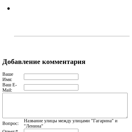
В Троицком районе задержали
сборщика дикорастущей
конопли
Добавление комментария
Ваше
Имя:
Ваш E-
Mail:
Название улицы между улицами "Гагарина" и
Вопрос:
"Ленина"
Ответ:
*