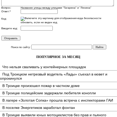
Вопрос:
Название улицы между улицами "Гагарина" и "Ленина"
Ответ:
*
Код:
обновить, если не виден код
Введите код:
Поиск по сайту:
ПОПУЛЯРНОЕ ЗА МЕСЯЦ:
Что нельзя сваливать у контейнерных площадок
Под Троицком нетрезвый водитель «Лады» съехал в кювет и
опрокинулся
В Троицке произошел пожар в частном доме
В Троицке полицейские задержали любителя конопли
В лагере «Золотая Сопка» прошла встреча с инспекторами ГАИ
В поселке Энергетиков заработал фонтан
В Троицке выявили юных мотоциклистов без прав и пьяного