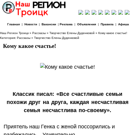
Главная
|
Новости
|
Вакансии
|
Реклама
|
Объявления
|
Правила
|
Афиша
Наш Регион Троицк
»
Рассказы
»
Творчество Елены Дуденковой
» Кому какое счастье!
Категория:
Рассказы
»
Творчество Елены Дуденковой
Кому какое счастье!
Классик писал: «Все счастливые семьи
похожи друг на друга, каждая несчастливая
семья несчастлива по-своему».
Приятель наш Генка с женой поссорились и
разбежались... Удивительно...