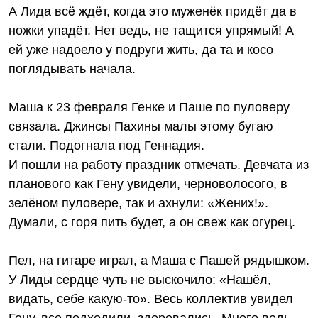
А Лида всё ждёт, когда это муженёк придёт да в
ножки упадёт. Нет ведь, не тащится упрямый! А
ей уже надоело у подруги жить, да та и косо
поглядывать начала.
Маша к 23 февраля Генке и Паше по пуловеру
связала. Джинсы Пахины малы этому бугаю
стали. Подогнала под Геннадия.
И пошли на работу праздник отмечать. Девчата из
планового как Гену увидели, черноволосого, в
зелёном пуловере, так и ахнули: «Жених!».
Думали, с горя пить будет, а он свеж как огурец.
Пел, на гитаре играл, а Маша с Пашей рядышком.
У Лиды сердце чуть не выскочило: «Нашёл,
видать, себе какую-то». Весь коллектив увидел