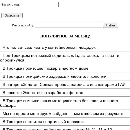
Введите код:
Поиск по сайту:
ПОПУЛЯРНОЕ ЗА МЕСЯЦ:
Что нельзя сваливать у контейнерных площадок
Под Троицком нетрезвый водитель «Лады» съехал в кювет и
опрокинулся
В Троицке произошел пожар в частном доме
В Троицке полицейские задержали любителя конопли
В лагере «Золотая Сопка» прошла встреча с инспекторами ГАИ
В поселке Энергетиков заработал фонтан
В Троицке выявили юных мотоциклистов без прав и пьяного
байкера
Мы не просто монтируем сайдинг — мы отвечаем за результат
В Троицке состоится спортивный праздник
В Троицке сократили рейсы по маршрутам № 21, 11 и 12