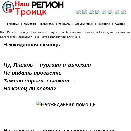
Главная
|
Новости
|
Вакансии
|
Реклама
|
Объявления
|
Правила
|
Афиша
Наш Регион Троицк
»
Рассказы
»
Творчество Валентины Клименко
» Неожиданная помощь
Категория:
Рассказы
»
Творчество Валентины Клименко
Неожиданная помощь
Ну, Январь – пуржит и вьюжит
Не видать просвета.
Замело дороги, вьюжит…
Не конец ли света?
На редкость снежная, сказочно нарядная