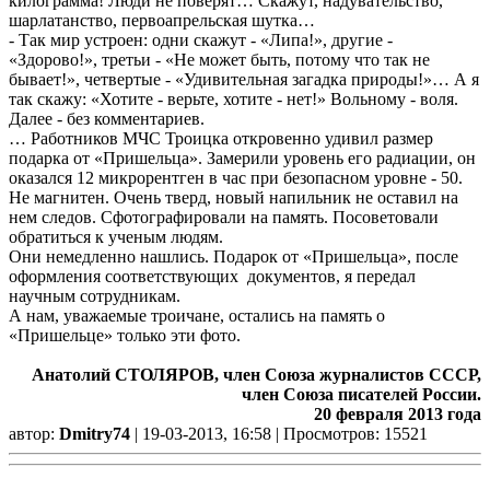
килограмма! Люди не поверят… Скажут, надувательство,
шарлатанство, первоапрельская шутка…
- Так мир устроен: одни скажут - «Липа!», другие -
«Здорово!», третьи - «Не может быть, потому что так не
бывает!», четвертые - «Удивительная загадка природы!»… А я
так скажу: «Хотите - верьте, хотите - нет!» Вольному - воля.
Далее - без комментариев.
… Работников МЧС Троицка откровенно удивил размер
подарка от «Пришельца». Замерили уровень его радиации, он
оказался 12 микрорентген в час при безопасном уровне - 50.
Не магнитен. Очень тверд, новый напильник не оставил на
нем следов. Сфотографировали на память. Посоветовали
обратиться к ученым людям.
Они немедленно нашлись. Подарок от «Пришельца», после
оформления соответствующих документов, я передал
научным сотрудникам.
А нам, уважаемые троичане, остались на память о
«Пришельце» только эти фото.
Анатолий СТОЛЯРОВ, член Союза журналистов СССР,
член Союза писателей России.
20 февраля 2013 года
автор:
Dmitry74
| 19-03-2013, 16:58 | Просмотров: 15521