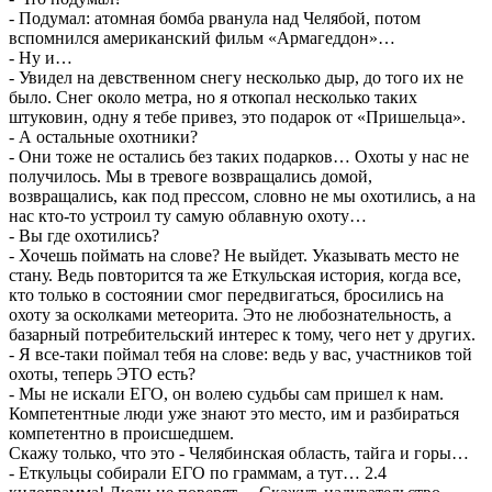
- Подумал: атомная бомба рванула над Челябой, потом
вспомнился американский фильм «Армагеддон»…
- Ну и…
- Увидел на девственном снегу несколько дыр, до того их не
было. Снег около метра, но я откопал несколько таких
штуковин, одну я тебе привез, это подарок от «Пришельца».
- А остальные охотники?
- Они тоже не остались без таких подарков… Охоты у нас не
получилось. Мы в тревоге возвращались домой,
возвращались, как под прессом, словно не мы охотились, а на
нас кто-то устроил ту самую облавную охоту…
- Вы где охотились?
- Хочешь поймать на слове? Не выйдет. Указывать место не
стану. Ведь повторится та же Еткульская история, когда все,
кто только в состоянии смог передвигаться, бросились на
охоту за осколками метеорита. Это не любознательность, а
базарный потребительский интерес к тому, чего нет у других.
- Я все-таки поймал тебя на слове: ведь у вас, участников той
охоты, теперь ЭТО есть?
- Мы не искали ЕГО, он волею судьбы сам пришел к нам.
Компетентные люди уже знают это место, им и разбираться
компетентно в происшедшем.
Скажу только, что это - Челябинская область, тайга и горы…
- Еткульцы собирали ЕГО по граммам, а тут… 2.4