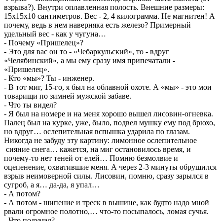
взрыва?). Внутри оплавленная полость. Внешние размеры:
15x15x10 сантиметров. Вес - 2, 4 килограмма. Не магнитен! А
почему, ведь в нем наверняка есть железо? Примерный
удельный вес - как у чугуна…
- Почему «Пришелец»?
- Это для вас он то - «Чебаркульский», то - вдруг
«Челябинский», а мы ему сразу имя припечатали -
«Пришелец».
- Кто «мы»? Ты - инженер.
- В тот миг, 15-го, я был на облавной охоте. А «мы» - это мои
товарищи по зимней мужской забаве.
- Что ты видел?
- Я был на номере и на меня хорошо вышел лисовин-огневка.
Палец был на курке, уже, было, подвел мушку ему под брюхо,
но вдруг… ослепительная вспышка ударила по глазам.
Никогда не забуду эту картину: лимонное ослепительное
сияние снега… кажется, на миг остановилось время, и
почему-то нет теней от елей… Помню безмолвие и
оцепенение, охватившие меня. А через 2-3 минуты обрушился
взрыв неимоверной силы. Лисовин, помню, сразу зарылся в
сугроб, а я… да-да, я упал…
- А потом?
- А потом - шипение и треск в вышине, как будто надо мной
рвали огромное полотно,… что-то посыпалось, ломая сучья.
- Что подумал?