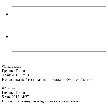
Перебои с электроэнергией
случаются систематически...
Троичанин обокрал спящего
собутыльника и поплатился
#1 написал:
alibelzhan
Группа: Гости
4 мая 2013 17:13
Не расстраивайтесь, таких "подарков" будет ещё много.
цитировать
#2 написал:
Labor
Группа: Гости
5 мая 2013 14:37
Надеюсь что подарков будет много но не таких.
цитировать