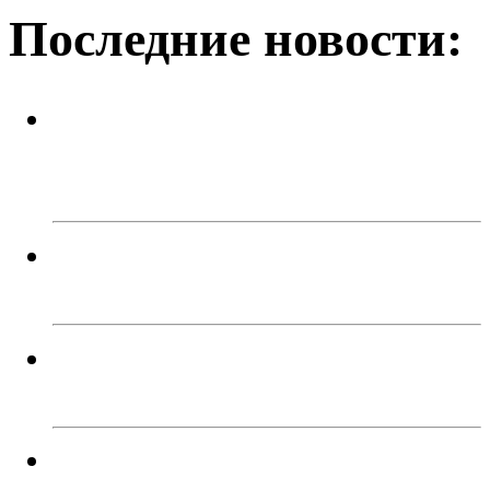
Последние новости:
Успейте поймать летнее
настроение! Приходите в кафе
«Каспий»!
В Троицке родителей наказали
за прыжки детей с моста
Жители Троицка обратились к
губернатору из-за дорог
Челябинцы выбирают между