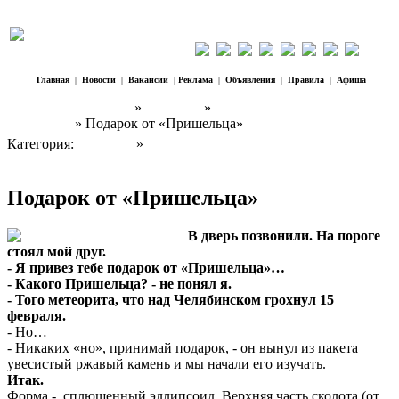
Главная
|
Новости
|
Вакансии
|
Реклама
|
Объявления
|
Правила
|
Афиша
Наш Регион Троицк
»
Рассказы
»
Творчество Анатолия
Столярова
» Подарок от «Пришельца»
Категория:
Рассказы
»
Творчество Анатолия Столярова
Подарок от «Пришельца»
В дверь позвонили. На пороге
стоял мой друг.
- Я привез тебе подарок от «Пришельца»…
- Какого Пришельца? - не понял я.
- Того метеорита, что над Челябинском грохнул 15
февраля.
- Но…
- Никаких «но», принимай подарок, - он вынул из пакета
увесистый ржавый камень и мы начали его изучать.
Итак.
Форма - сплющенный эллипсоид. Верхняя часть сколота (от