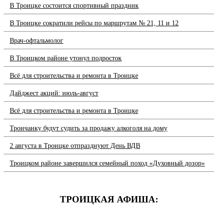
В Троицке состоится спортивный праздник
В Троицке сократили рейсы по маршрутам № 21, 11 и 12
Врач-офтальмолог
В Троицком районе утонул подросток
Всё для строительства и ремонта в Троицке
Дайджест акций: июль-август
Всё для строительства и ремонта в Троицке
Троичанку будут судить за продажу алкоголя на дому
2 августа в Троицке отпразднуют День ВДВ
Троицком районе завершился семейный поход «Духовный дозор»
ТРОИЦКАЯ АФИША: