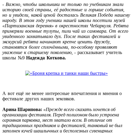
-
Важно, чтобы школьники не только по учебникам знали
историю своей страны, её радостные и горькие события,
но и увидели, какой ценой досталась Великая Победа нашему
народу. В этом году ученики нашей школы посетили музей
«Партизанская деревня» в окрестностях Чебаркуля. Ребята
примеряли военные тулупы, пили чай из самовара. От всего
увиденного захватывало дух. После таких фестивалей и
экскурсий ребята начинают крепче ценить дружбу,
становятся более сплочёнными, по-особому проявляют
уважение к старшему поколению,
- рассказывает учитель
школы №9
Надежда Коткова.
А вот ещё не менее интересные впечатления и мнения о
фестивале других наших земляков.
Арина Шарипова:
«Прежде всего сказать хочется об
организации фестиваля. Перед полигоном было устроена
огромная парковка, мест хватало всем. В отличие от
традиционных праздников и фестивалей, танковый не был
заполнен кучей шашлычных и бесполезных сувенирных