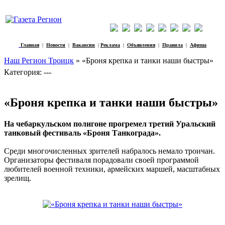
Главная
|
Новости
|
Вакансии
|
Реклама
|
Объявления
|
Правила
|
Афиша
Наш Регион Троицк
» «Броня крепка и танки наши быстры»
Категория: ---
«Броня крепка и танки наши быстры»
На чебаркульском полигоне прогремел третий Уральский
танковый фестиваль «Броня Танкограда».
Среди многочисленных зрителей набралось немало троичан.
Организаторы фестиваля порадовали своей программой
любителей военной техники, армейских маршей, масштабных
зрелищ.