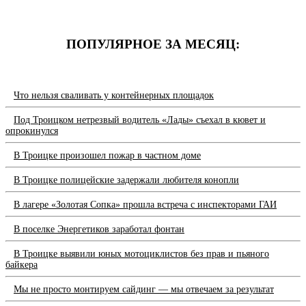
ПОПУЛЯРНОЕ ЗА МЕСЯЦ:
Что нельзя сваливать у контейнерных площадок
Под Троицком нетрезвый водитель «Лады» съехал в кювет и
опрокинулся
В Троицке произошел пожар в частном доме
В Троицке полицейские задержали любителя конопли
В лагере «Золотая Сопка» прошла встреча с инспекторами ГАИ
В поселке Энергетиков заработал фонтан
В Троицке выявили юных мотоциклистов без прав и пьяного
байкера
Мы не просто монтируем сайдинг — мы отвечаем за результат