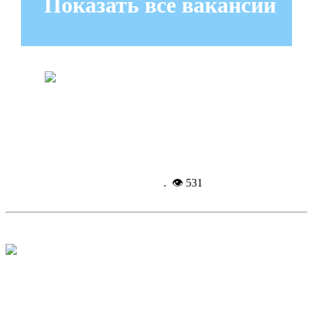
Показать все вакансии
Троичане приняли участие в
соревнованиях
Подробнее...
8-09-
2025, 13:27
. 👁 531
Народный фронт вмешался в
конфликт с добычей полезных