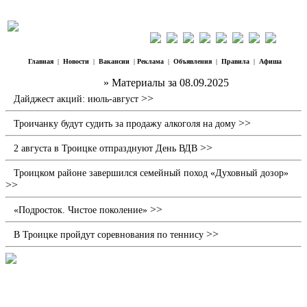
Главная
|
Новости
|
Вакансии
|
Реклама
|
Объявления
|
Правила
|
Афиша
Наш Регион Троицк
» Материалы за 08.09.2025
>>
Дайджест акций: июль-август
>>
Троичанку будут судить за продажу алкоголя на дому
>>
2 августа в Троицке отпразднуют День ВДВ
Троицком районе завершился семейный поход «Духовный дозор»
>>
>>
«Подросток. Чистое поколение»
>>
В Троицке пройдут соревнования по теннису
10 семейных пар награждены знаком