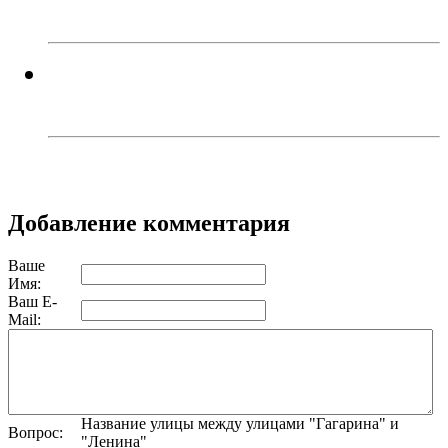
«Каспий»!
В Троицке родителей наказали
за прыжки детей с моста
Добавление комментария
Ваше
Имя:
Ваш E-
Mail:
Название улицы между улицами "Гагарина" и
Вопрос:
"Ленина"