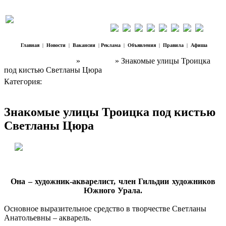
Главная
|
Новости
|
Вакансии
|
Реклама
|
Объявления
|
Правила
|
Афиша
Наш Регион Троицк
»
Культура
» Знакомые улицы Троицка
под кистью Светланы Цюра
Категория:
Культура
Знакомые улицы Троицка под кистью
Светланы Цюра
Она – художник-акварелист, член Гильдии художников
Южного Урала.
Основное выразительное средство в творчестве Светланы
Анатольевны – акварель.