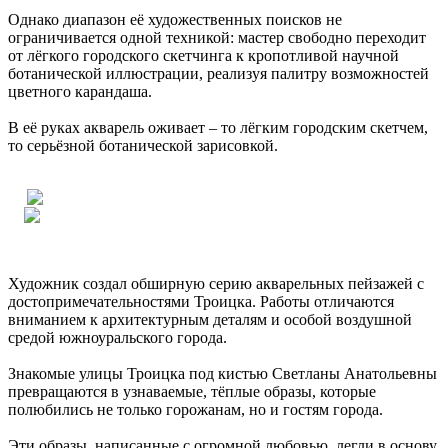
Однако диапазон её художественных поисков не
ограничивается одной техникой: мастер свободно переходит
от лёгкого городского скетчинга к кропотливой научной
ботанической иллюстрации, реализуя палитру возможностей
цветного карандаша.
В её руках акварель оживает – то лёгким городским скетчем,
то серьёзной ботанической зарисовкой.
Художник создал обширную серию акварельных пейзажей с
достопримечательностями Троицка. Работы отличаются
вниманием к архитектурным деталям и особой воздушной
средой южноуральского города.
Знакомые улицы Троицка под кистью Светланы Анатольевны
превращаются в узнаваемые, тёплые образы, которые
полюбились не только горожанам, но и гостям города.
Эти образы, написанные с огромной любовью, легли в основу