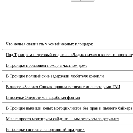
Что нельзя сваливать у контейнерных площадок
Под Троицком нетрезвый водитель «Лады» съехал в кювет и опрокин
В Троицке произошел пожар в частном доме
В Троицке полицейские задержали любителя конопли
В лагере «Золотая Сопка» прошла встреча с инспекторами ГАИ
В поселке Энергетиков заработал фонтан
В Троицке выявили юных мотоциклистов без прав и пьяного байкера
Мы не просто монтируем сайдинг — мы отвечаем за результат
В Троицке состоится спортивный праздник