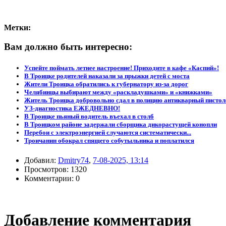
Метки:
Вам должно быть интересно:
Успейте поймать летнее настроение! Приходите в кафе «Каспий»!
В Троицке родителей наказали за прыжки детей с моста
Жители Троицка обратились к губернатору из-за дорог
Челябинцы выбирают между «раскладушками» и «книжками»
Житель Троицка добровольно сдал в полицию антикварный пистол
УЗ-диагностика ЕЖЕДНЕВНО!
В Троицке пьяный водитель въехал в столб
В Троицком районе задержали сборщика дикорастущей конопли
Перебои с электроэнергией случаются систематически...
Троичанин обокрал спящего собутыльника и поплатился
Добавил:
Dmitry74
,
7-08-2025, 13:14
Просмотров: 1320
Комментарии: 0
Добавление комментария