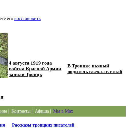
ете его
восстановить
4 августа 1919 года
В Троицке пьяный
войска Красной Армии
водитель въехал в столб
заняли Троицк
ли
ила
|
Контакты
|
Афиша
|
Мы в Max
ия
Рассказы троицких писателей