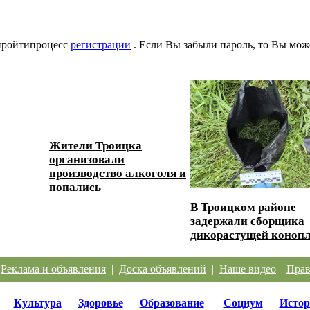
 пройтипроцесс
регистрации
. Если Вы забыли пароль, то Вы мож
Жители Троицка
организовали
ески...
производство алкоголя и
попались
В Троицком районе
задержали сборщика
дикорастущей коноп
|
Реклама и объявления
|
Доска объявлений
|
Наше видео
|
Прав
Культура
Здоровье
Образование
Социум
Истор