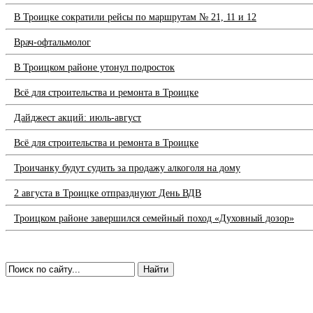
В Троицке сократили рейсы по маршрутам № 21, 11 и 12
Врач-офтальмолог
В Троицком районе утонул подросток
Всё для строительства и ремонта в Троицке
Дайджест акций: июль-август
Всё для строительства и ремонта в Троицке
Троичанку будут судить за продажу алкоголя на дому
2 августа в Троицке отпразднуют День ВДВ
Троицком районе завершился семейный поход «Духовный дозор»