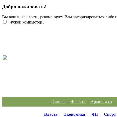
Добро пожаловать!
Вы вошли как гость, рекомендуем Вам авторизироваться либо
Чужой компьютер
.
Перебои с электроэнергией случаются систематич
Главная
|
Новости
|
Архив газет
Власть
Экономика
ЧП
Спорт