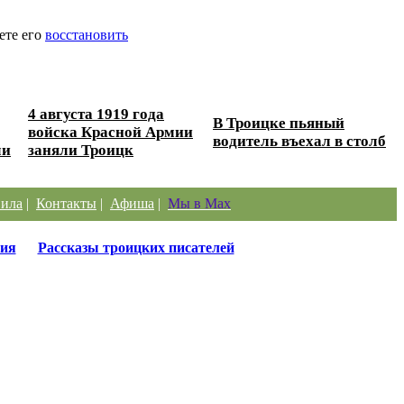
ете его
восстановить
4 августа 1919 года
В Троицке пьяный
войска Красной Армии
водитель въехал в столб
ли
заняли Троицк
ила
|
Контакты
|
Афиша
|
Мы в Max
ия
Рассказы троицких писателей