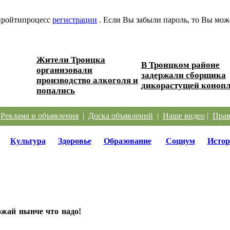
 пройтипроцесс
регистрации
. Если Вы забыли пароль, то Вы мож
Жители Троицка
В Троицком районе
организовали
ески...
задержали сборщика
производство алкоголя и
дикорастущей коноп
попались
|
Реклама и объявления
|
Доска объявлений
|
Наше видео
|
Прав
Культура
Здоровье
Образование
Социум
Истор
жай нынче что надо!