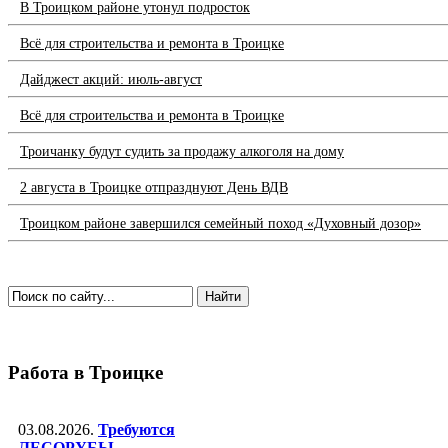
В Троицком районе утонул подросток
Всё для строительства и ремонта в Троицке
Дайджест акций: июль-август
Всё для строительства и ремонта в Троицке
Троичанку будут судить за продажу алкоголя на дому
2 августа в Троицке отпразднуют День ВДВ
Троицком районе завершился семейный поход «Духовный дозор»
Работа в Троицке
03.08.2026.
Требуются
ЛЕСОРУБЫ