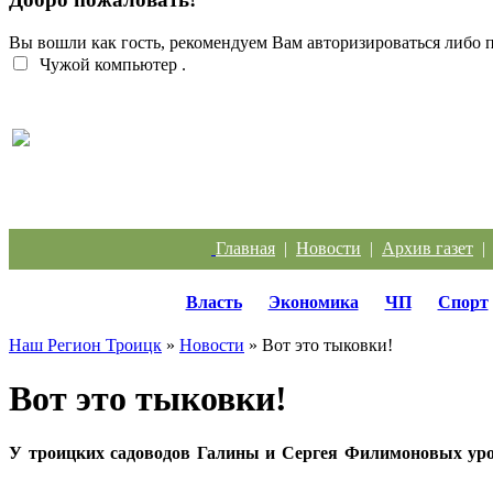
Вы вошли как гость, рекомендуем Вам авторизироваться либо
Чужой компьютер
.
Перебои с электроэнергией случаются систематич
Главная
|
Новости
|
Архив газет
Власть
Экономика
ЧП
Спорт
Наш Регион Троицк
»
Новости
» Вот это тыковки!
Вот это тыковки!
У троицких садоводов Галины и Сергея Филимоновых уро