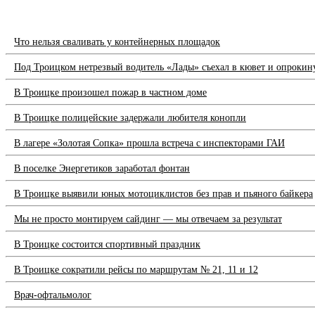
Что нельзя сваливать у контейнерных площадок
Под Троицком нетрезвый водитель «Лады» съехал в кювет и опрокин
В Троицке произошел пожар в частном доме
В Троицке полицейские задержали любителя конопли
В лагере «Золотая Сопка» прошла встреча с инспекторами ГАИ
В поселке Энергетиков заработал фонтан
В Троицке выявили юных мотоциклистов без прав и пьяного байкера
Мы не просто монтируем сайдинг — мы отвечаем за результат
В Троицке состоится спортивный праздник
В Троицке сократили рейсы по маршрутам № 21, 11 и 12
Врач-офтальмолог