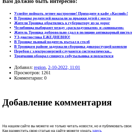
Вам должно быть интересно:
Успейте поймать летнее настроение! Приходите в кафе «Каспий»!
В Троицке родителей наказали за прыжки детей с моста
Жители Троицка обратились к губернатору из-за дорог
Челябинцы выбирают между «раскладушками» и «книжками»
Житель Троицка добровольно сдал в полицию антикварный пистол
УЗ-диагностика ЕЖЕДНЕВНО!
В Троицке пьяный водитель въехал в столб
В Троицком районе задержали сборщика дикорастущей конопли
Перебои с электроэнергией случаются систематически...
Троичанин обокрал спящего собутыльника и поплатился
Добавил:
region
,
2-10-2022, 11:01
Просмотров: 1261
Комментарии: 0
Добавление комментария
На нашем сайте вы можете не только читать новости, но и публиковать св
Как разместить свою статью на сайте можете узнать
здесь