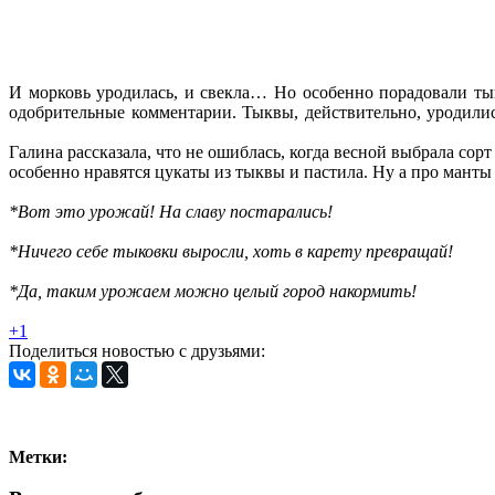
И морковь уродилась, и свекла… Но особенно порадовали ты
одобрительные комментарии. Тыквы, действительно, уродились
Галина рассказала, что не ошиблась, когда весной выбрала сор
особенно нравятся цукаты из тыквы и пастила. Ну а про манты 
*Вот это урожай! На славу постарались!
*Ничего себе тыковки выросли, хоть в карету превращай!
*Да, таким урожаем можно целый город накормить!
+1
Поделиться новостью с друзьями:
Метки: