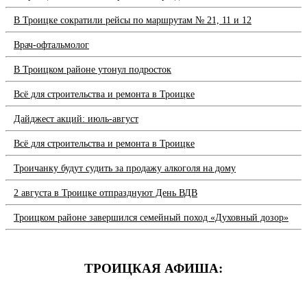
В Троицке сократили рейсы по маршрутам № 21, 11 и 12
Врач-офтальмолог
В Троицком районе утонул подросток
Всё для строительства и ремонта в Троицке
Дайджест акций: июль-август
Всё для строительства и ремонта в Троицке
Троичанку будут судить за продажу алкоголя на дому
2 августа в Троицке отпразднуют День ВДВ
Троицком районе завершился семейный поход «Духовный дозор»
ТРОИЦКАЯ АФИША: