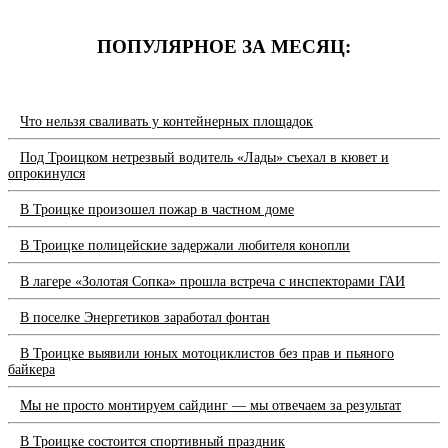
ПОПУЛЯРНОЕ ЗА МЕСЯЦ:
Что нельзя сваливать у контейнерных площадок
Под Троицком нетрезвый водитель «Лады» съехал в кювет и
опрокинулся
В Троицке произошел пожар в частном доме
В Троицке полицейские задержали любителя конопли
В лагере «Золотая Сопка» прошла встреча с инспекторами ГАИ
В поселке Энергетиков заработал фонтан
В Троицке выявили юных мотоциклистов без прав и пьяного
байкера
Мы не просто монтируем сайдинг — мы отвечаем за результат
В Троицке состоится спортивный праздник