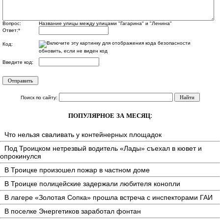
Вопрос:
Название улицы между улицами "Гагарина" и "Ленина"
Ответ:
*
Код:
обновить, если не виден код
Введите код:
Поиск по сайту:
ПОПУЛЯРНОЕ ЗА МЕСЯЦ:
Что нельзя сваливать у контейнерных площадок
Под Троицком нетрезвый водитель «Лады» съехал в кювет и
опрокинулся
В Троицке произошел пожар в частном доме
В Троицке полицейские задержали любителя конопли
В лагере «Золотая Сопка» прошла встреча с инспекторами ГАИ
В поселке Энергетиков заработал фонтан