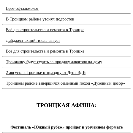
Врач-офтальмолог
В Троицком районе утонул подросток
Всё для строительства и ремонта в Троицке
Дайджест акций: июль-август
Всё для строительства и ремонта в Троицке
Троичанку будут судить за продажу алкоголя на дому
2 августа в Троицке отпразднуют День ВДВ
Троицком районе завершился семейный поход «Духовный дозор»
ТРОИЦКАЯ АФИША:
Фестиваль «Южный рубеж» пройдет в усеченном формате