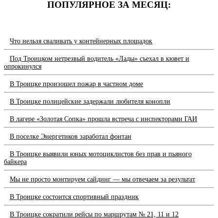
ПОПУЛЯРНОЕ ЗА МЕСЯЦ:
Что нельзя сваливать у контейнерных площадок
Под Троицком нетрезвый водитель «Лады» съехал в кювет и
опрокинулся
В Троицке произошел пожар в частном доме
В Троицке полицейские задержали любителя конопли
В лагере «Золотая Сопка» прошла встреча с инспекторами ГАИ
В поселке Энергетиков заработал фонтан
В Троицке выявили юных мотоциклистов без прав и пьяного
байкера
Мы не просто монтируем сайдинг — мы отвечаем за результат
В Троицке состоится спортивный праздник
В Троицке сократили рейсы по маршрутам № 21, 11 и 12