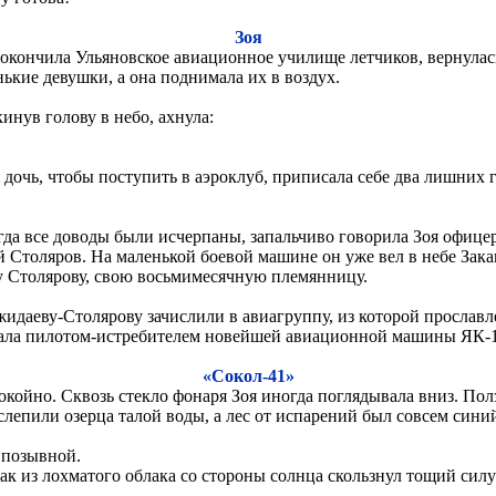
Зоя
 окончила Ульяновское авиационное училище летчиков, вернулась
ькие девушки, а она поднимала их в воздух.
инув голову в небо, ахнула:
яя дочь, чтобы поступить в аэроклуб, приписала себе два лишних
огда все доводы были исчерпаны, запальчиво говорила Зоя офице
 Столяров. На маленькой боевой машине он уже вел в небе Зака
нну Столярову, свою восьмимесячную племянницу.
жидаеву-Столярову зачислили в авиагруппу, из которой просла
тала пилотом-истребителем новейшей авиационной машины ЯК-1
«Сокол-41»
ойно. Сквозь стекло фонаря Зоя иногда поглядывала вниз. Пол
слепили озерца талой воды, а лес от испарений был совсем сини
 позывной.
ак из лохматого облака со стороны солнца скользнул тощий силу