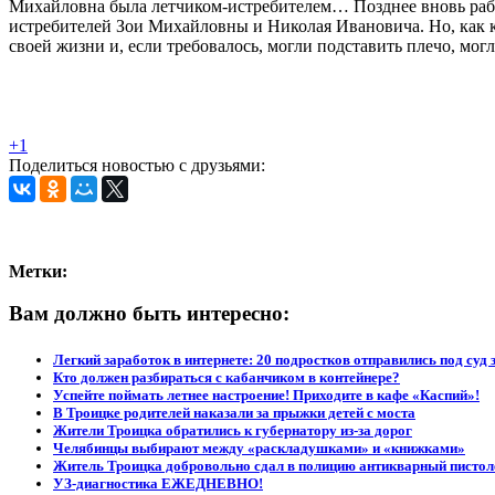
Михайловна была летчиком-истребителем… Позднее вновь работ
истребителей Зои Михайловны и Николая Ивановича. Но, как к
своей жизни и, если требовалось, могли подставить плечо, могл
+1
Поделиться новостью с друзьями:
Метки:
Вам должно быть интересно:
Легкий заработок в интернете: 20 подростков отправились под суд 
Кто должен разбираться с кабанчиком в контейнере?
Успейте поймать летнее настроение! Приходите в кафе «Каспий»!
В Троицке родителей наказали за прыжки детей с моста
Жители Троицка обратились к губернатору из-за дорог
Челябинцы выбирают между «раскладушками» и «книжками»
Житель Троицка добровольно сдал в полицию антикварный пистол
УЗ-диагностика ЕЖЕДНЕВНО!