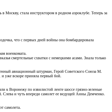
 в Москву, стала инструктором в родном аэроклубе. Теперь за
 годочка, что с первых дней войны она бомбардировала
рам военкомата.
вказья смертельные схватки с немецкими асами. Знала только
вленный авиационный штурман, Герой Советского Союза М.
 и уже вскоре приняла первый бой.
зли к Воронежу по извилистой ленте шоссе грязно-зеленые
й. Слева и чуть впереди самолет ее ведущей Анны Демченко.
эт самолета.