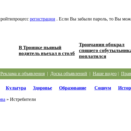
 пройтипроцесс
регистрации
. Если Вы забыли пароль, то Вы мож
Троичанин обокрал
В Троицке пьяный
 дорог
спящего собутыльник
водитель въехал в столб
поплатился
|
Реклама и объявления
|
Доска объявлений
|
Наше видео
|
Прав
Культура
Здоровье
Образование
Социум
Истор
ова
» Истребители