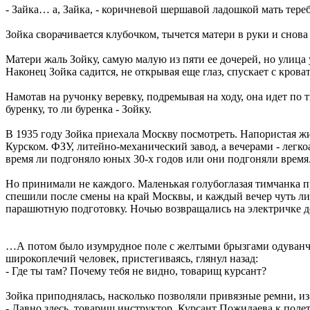
- Зайка… а, Зайка, - коричневой шершавой ладошкой мать тереби
Зойка сворачивается клубочком, тычется матери в руки и снова
Матери жаль Зойку, самую малую из пяти ее дочерей, но улица у
Наконец Зойка садится, не открывая еще глаз, спускает с кров
Намотав на ручонку веревку, подремывая на ходу, она идет по 
буренку, то ли буренка - Зойку.
В 1935 году Зойка приехала Москву посмотреть. Напористая ж
Курском. ФЗУ, литейно-механический завод, а вечерами - легко
время ли подгоняло юных 30-х годов или они подгоняли время. 
Но принимали не каждого. Маленькая голубоглазая тимчанка 
спешили после смены на край Москвы, и каждый вечер чуть ли
парашютную подготовку. Ночью возвращались на электричке д
…А потом было изумрудное поле с желтыми брызгами одуванчи
широкоплечий человек, пристегиваясь, глянул назад:
- Где ты там? Почему тебя не видно, товарищ курсант?
Зойка приподнялась, насколько позволяли привязные ремни, из
- Давно здесь, товарищ инструктор. Курсант Пожидаева к полет