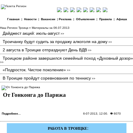
Главная
|
Новости
|
Вакансии
|
Реклама
|
Объявления
|
Правила
|
Афиша
Наш Регион Троицк
» Материалы за 06.07.2013
Дайджест акций: июль-август
>>
Троичанку будут судить за продажу алкоголя на дому
>>
2 августа в Троицке отпразднуют День ВДВ
>>
Троицком районе завершился семейный поход «Духовный дозор»
>>
«Подросток. Чистое поколение»
>>
В Троицке пройдут соревнования по теннису
>>
От Гонконга до Парижа
Подробнее...
6-07-2013, 12:00
. 👁 6070
РАБОТА В ТРОИЦКЕ: