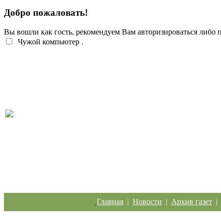
Добро пожаловать!
Вы вошли как гость, рекомендуем Вам авторизироваться либо
Чужой компьютер
.
Перебои с электроэнергией случаются систематич
Главная
|
Новости
|
Архив газет