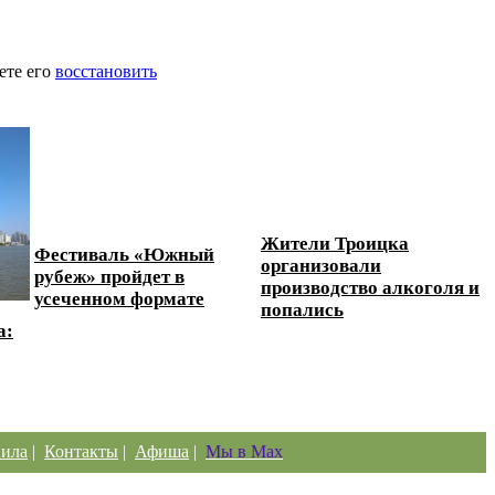
ете его
восстановить
Жители Троицка
Фестиваль «Южный
организовали
рубеж» пройдет в
производство алкоголя и
усеченном формате
попались
а:
ила
|
Контакты
|
Афиша
|
Мы в Max