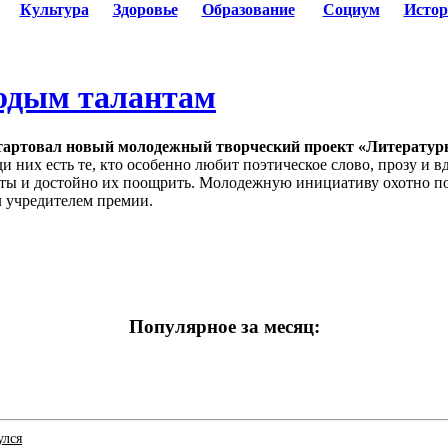
Культура
Здоровье
Образование
Социум
Истор
одым талантам
стартовал новый молодежный творческий проект «Литературн
и них есть те, кто особенно любит поэтическое слово, прозу и 
анты и достойно их поощрить. Молодежную инициативу охотно п
 учредителем премии.
Популярное за месяц:
улся