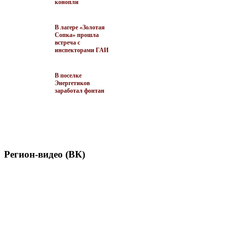
конопли
В лагере «Золотая
Сопка» прошла
встреча с
инспекторами ГАИ
В поселке
Энергетиков
заработал фонтан
Регион-видео (ВК)