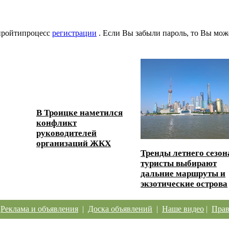
 пройтипроцесс
регистрации
. Если Вы забыли пароль, то Вы мож
В Троицке наметился
конфликт
ески...
руководителей
организаций ЖКХ
Тренды летнего сезон
туристы выбирают
дальние маршруты и
экзотические острова
|
Реклама и объявления
|
Доска объявлений
|
Наше видео
|
Прав