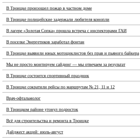
В Троицке произошел пожар в частном доме
В Троицке полицейские задержали любителя конопли
В лагере «Золотая Сопка» прошла встреча с инспекторами ГАИ
В поселке Энергетиков заработал фонтан
В Троицке выявили юных мотоциклистов без прав и пьяного байкера
Мы не просто монтируем сайдинг — мы отвечаем за результат
В Троицке состоится спортивный праздник
В Троицке сократили рейсы по маршрутам № 21, 11 и 12
Врач-офтальмолог
В Троицком районе утонул подросток
Всё для строительства и ремонта в Троицке
Дайджест акций: июль-август