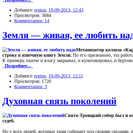
Добавил:
region
,
19-09-2013, 12:43
Просмотров: 3684
Комментарии: 14
Земля — живая, ее любить на
Механизатор колхоза «Кар
строку в извечную книгу Земли.
По его признанию, эта работа
К примеру, нынче и влагу закрывал, и культивировал, и буртов
Подробнее...
Добавил:
region
,
19-09-2013, 12:11
Просмотров: 1720
Комментарии: 3
Духовная связь поколений
Свято-Троицкий собор был и ос
судеб.
Но у всех людей, которых храм собирает под своими сводами, 