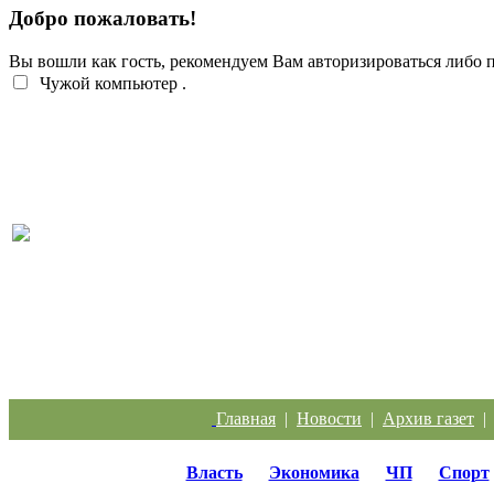
Добро пожаловать!
Вы вошли как гость, рекомендуем Вам авторизироваться либо
Чужой компьютер
.
Перебои с электроэнергией случаются систематич
Главная
|
Новости
|
Архив газет
Власть
Экономика
ЧП
Спорт