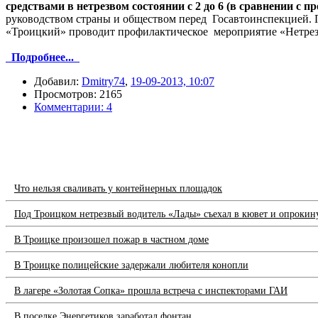
средствами в нетрезвом состоянии с 2 до 6 (в сравнении с 
руководством страны и обществом перед Госавтоинспекцией. 
«Троицкий» проводит профилактическое мероприятие «Нетрез
Подробнее...
Добавил:
Dmitry74
,
19-09-2013, 10:07
Просмотров: 2165
Комментарии: 4
Что нельзя сваливать у контейнерных площадок
Под Троицком нетрезвый водитель «Лады» съехал в кювет и опрокин
В Троицке произошел пожар в частном доме
В Троицке полицейские задержали любителя конопли
В лагере «Золотая Сопка» прошла встреча с инспекторами ГАИ
В поселке Энергетиков заработал фонтан