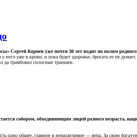
до
сы» Сергей Корнев уже почти 30 лет водит по полям родног
 у него уже в крови, и пока будет здоровье, бросать ее не дума
ал да трамбовал силосные траншеи.
тается собором, объединяющим людей разного возраста, наци
есть одно общее, главное и неразделимое — вера. За свою богат