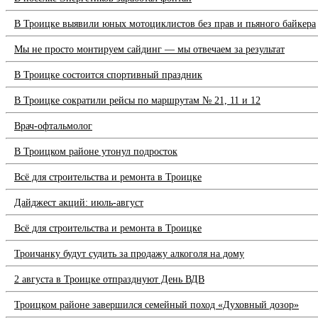
В Троицке выявили юных мотоциклистов без прав и пьяного байкера
Мы не просто монтируем сайдинг — мы отвечаем за результат
В Троицке состоится спортивный праздник
В Троицке сократили рейсы по маршрутам № 21, 11 и 12
Врач-офтальмолог
В Троицком районе утонул подросток
Всё для строительства и ремонта в Троицке
Дайджест акций: июль-август
Всё для строительства и ремонта в Троицке
Троичанку будут судить за продажу алкоголя на дому
2 августа в Троицке отпразднуют День ВДВ
Троицком районе завершился семейный поход «Духовный дозор»