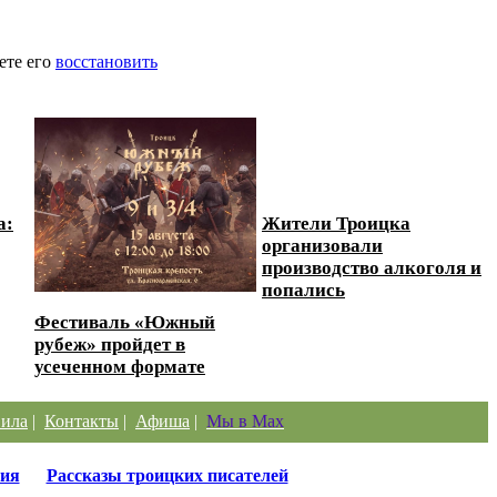
ете его
восстановить
а:
Жители Троицка
организовали
производство алкоголя и
попались
Фестиваль «Южный
рубеж» пройдет в
усеченном формате
ила
|
Контакты
|
Афиша
|
Мы в Max
ия
Рассказы троицких писателей