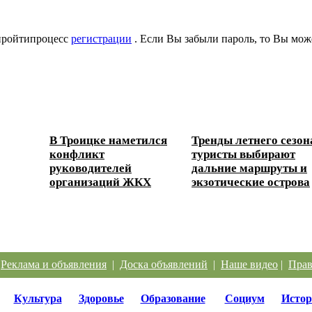
 пройтипроцесс
регистрации
. Если Вы забыли пароль, то Вы мож
В Троицке наметился
Тренды летнего сезон
конфликт
туристы выбирают
ески...
руководителей
дальние маршруты и
организаций ЖКХ
экзотические острова
|
Реклама и объявления
|
Доска объявлений
|
Наше видео
|
Прав
Культура
Здоровье
Образование
Социум
Истор