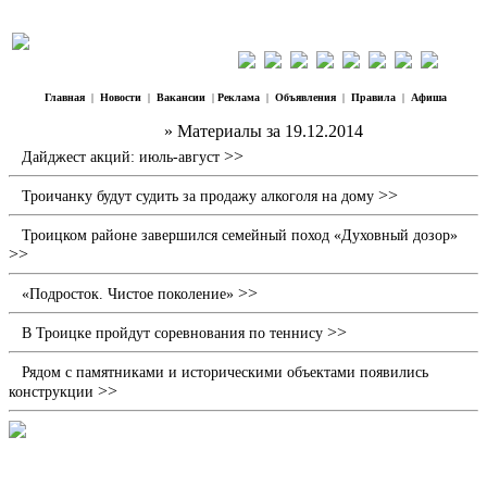
Главная
|
Новости
|
Вакансии
|
Реклама
|
Объявления
|
Правила
|
Афиша
Наш Регион Троицк
» Материалы за 19.12.2014
>>
Дайджест акций: июль-август
>>
Троичанку будут судить за продажу алкоголя на дому
Троицком районе завершился семейный поход «Духовный дозор»
>>
>>
«Подросток. Чистое поколение»
>>
В Троицке пройдут соревнования по теннису
Рядом с памятниками и историческими объектами появились
>>
конструкции
Новогодний кубок КВН открытой лиги