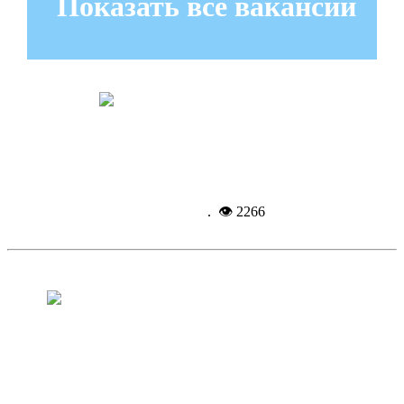
Показать все вакансии
Поддержка предпринимателей
Подробнее...
19-12-
2014, 14:29
. 👁 2266
В Троицке открылась вторая
хоккейная коробка