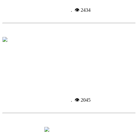
Подробнее...
19-12-
2014, 14:26
. 👁 2434
Каждый второй рубль районного
бюджета — это инвестиции
в человеческий капитал
Подробнее...
19-12-
2014, 14:15
. 👁 2045