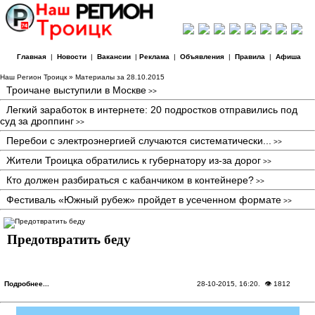
Главная
|
Новости
|
Вакансии
|
Реклама
|
Объявления
|
Правила
|
Афиша
Наш Регион Троицк
» Материалы за 28.10.2015
Троичане выступили в Москве
>>
Легкий заработок в интернете: 20 подростков отправились под
суд за дроппинг
>>
Перебои с электроэнергией случаются систематически...
>>
Жители Троицка обратились к губернатору из-за дорог
>>
Кто должен разбираться с кабанчиком в контейнере?
>>
Фестиваль «Южный рубеж» пройдет в усеченном формате
>>
Предотвратить беду
Подробнее...
28-10-2015, 16:20
. 👁 1812