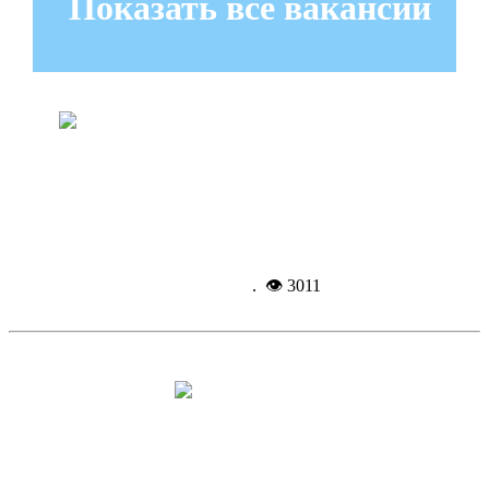
Показать все вакансии
Троицк получил 5 млн рублей на
газификацию
Подробнее...
31-03-
2016, 09:57
. 👁 3011
Физкультпривет