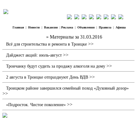
Главная
|
Новости
|
Вакансии
|
Реклама
|
Объявления
|
Правила
|
Афиша
Наш Регион Троицк
» Материалы за 31.03.2016
>>
Всё для строительства и ремонта в Троицке
>>
Дайджест акций: июль-август
>>
Троичанку будут судить за продажу алкоголя на дому
>>
2 августа в Троицке отпразднуют День ВДВ
Троицком районе завершился семейный поход «Духовный дозор»
>>
>>
«Подросток. Чистое поколение»
Трое в масках совершили налет на