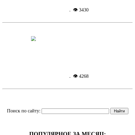
Подробнее...
31-03-
2016, 09:53
. 👁 3430
Браво, «Тенериф» и «Фламинго»
Подробнее...
31-03-
2016, 09:43
. 👁 4268
Поиск по сайту:
ПОПУЛЯРНОЕ ЗА МЕСЯЦ: