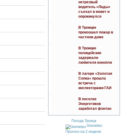
нетрезвый
водитель «Лады»
съехал в кювет и
опрокинулся
В Троицке
произошел пожар в
частном доме
В Троицке
полицейские
задержали
любителя конопли
В лагере «Золотая
Сопка» прошла
встреча с
инспекторами ГАИ
В поселке
Энергетиков
заработал фонтан
Погода Троицк
Gismeteo
Прогноз на 2 недели