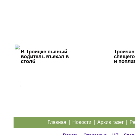
В Троицке пьяный
Троичан
водитель въехал в
спящего
столб
и попла
Жители
Троицка
обратились
к
губернатору
из-за дорог
Главная
|
Новости
|
Архив газет
|
Ре