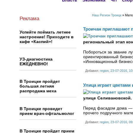
Власть
Экономика
ЧП
Спор
Наш Регион Троицк
» Матер
Реклама
Троичан приглашают п
Успейте поймать летнее
настроение! Приходите в
кафе «Каспий»!
региональный этап ко
Побороться за звание л
ориентированный бизнес
УЗ-диагностика
«Инновационный бизнес
ЕЖЕДНЕВНО!
Добавил:
region
,
23-07-2016, 10
В Троицке пройдет
Улица играет цветами 
большая летняя
распродажа меха
улице Селивановской
Перед фасадом дома — ц
В Троицке проведет
прочего подручного мат
прием врач-офтальмолог
Добавил:
region
,
23-07-2016, 09
В Троицке пройдет прием