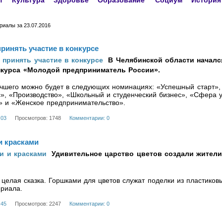
т
Культура
Здоровье
Образование
Социум
История
иалы за 23.07.2016
ринять участие в конкурсе
В Челябинской области началс
нкурса «Молодой предприниматель России».
учшего можно будет в следующих номинациях: «Успешный старт»,
», «Производство», «Школьный и студенческий бизнес», «Сфера у
» и «Женское предпринимательство».
:03
Просмотров: 1748
Комментарии: 0
и красками
Удивительное царство цветов создали жители
.
елая сказка. Горшками для цветов служат поделки из пластиковы
ериала.
:45
Просмотров: 2247
Комментарии: 0