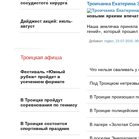
сосудистого хирурга
Троичанка Екатерина 
новыми яркими впеча
Дайджест акций: июль-
август
Наша землячка приняла 
гений», который прошел
Добавил:
region
,
23-07-2016, 08
Троицкая афиша
Что нельзя сваливать 
Фестиваль «Южный
рубеж» пройдет в
усеченном формате
Под Троицком нетрезвы
В Троицке произошел п
В Троицке пройдут
соревнования по теннису
В Троицке полицейские
В Троицке состоится
В лагере «Золотая Соп
спортивный праздник
В поселке Энергетиков