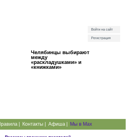
Войти на сайт
Регистрация
Челябинцы выбирают
между
«раскладушками» и
«книжками»
равила
|
Контакты
|
Афиша
|
Мы в Max