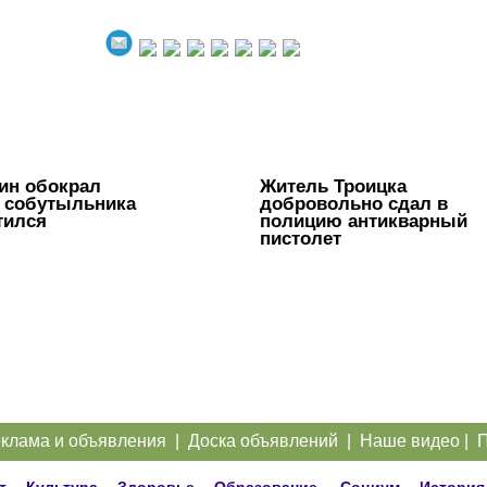
ин обокрал
Житель Троицка
 собутыльника
добровольно сдал в
тился
полицию антикварный
пистолет
клама и объявления
|
Доска объявлений
|
Наше видео
|
П