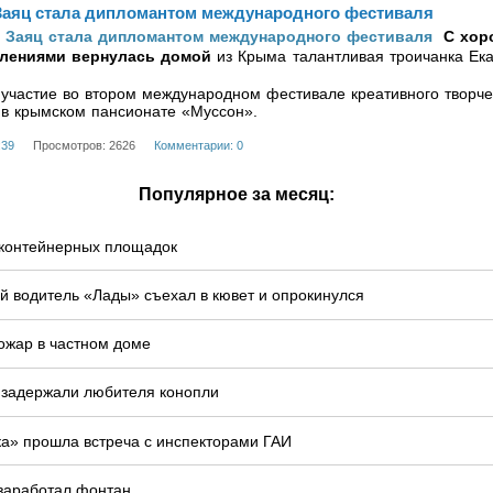
Заяц стала дипломантом международного фестиваля
С хор
тлениями вернулась домой
из Крыма талантливая троичанка Ек
участие во втором международном фестивале креативного творче
 в крымском пансионате «Муссон».
:39
Просмотров: 2626
Комментарии: 0
Популярное за месяц:
у контейнерных площадок
й водитель «Лады» съехал в кювет и опрокинулся
ожар в частном доме
 задержали любителя конопли
ка» прошла встреча с инспекторами ГАИ
 заработал фонтан