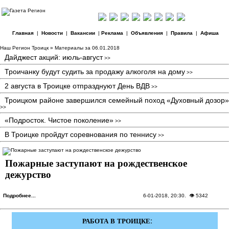
Главная
|
Новости
|
Вакансии
|
Реклама
|
Объявления
|
Правила
|
Афиша
Наш Регион Троицк
» Материалы за 06.01.2018
Дайджест акций: июль-август
>>
Троичанку будут судить за продажу алкоголя на дому
>>
2 августа в Троицке отпразднуют День ВДВ
>>
Троицком районе завершился семейный поход «Духовный дозор»
>>
«Подросток. Чистое поколение»
>>
В Троицке пройдут соревнования по теннису
>>
Пожарные заступают на рождественское
дежурство
Подробнее...
6-01-2018, 20:30
. 👁 5342
РАБОТА В ТРОИЦКЕ: