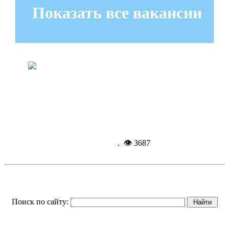
Показать все вакансии
Центральная площадь: образ истории
и времен
Подробнее...
10-03-
2018, 08:16
. 👁 3687
Поиск по сайту: