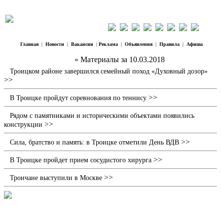
Главная
|
Новости
|
Вакансии
|
Реклама
|
Объявления
|
Правила
|
Афиша
Наш Регион Троицк
» Материалы за 10.03.2018
Троицком районе завершился семейный поход «Духовный дозор»
>>
>>
В Троицке пройдут соревнования по теннису
Рядом с памятниками и историческими объектами появились
>>
конструкции
>>
Сила, братство и память: в Троицке отметили День ВДВ
>>
В Троицке пройдет прием сосудистого хирурга
>>
Троичане выступили в Москве