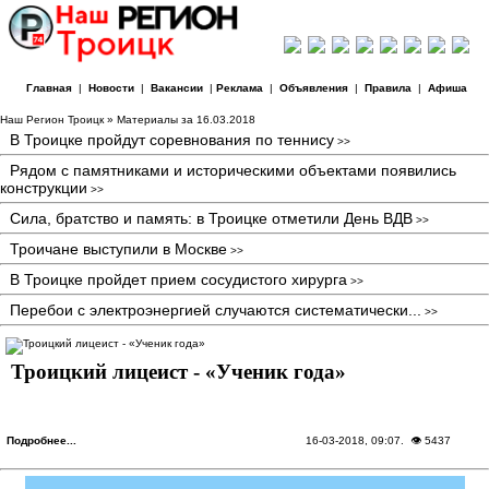
Главная
|
Новости
|
Вакансии
|
Реклама
|
Объявления
|
Правила
|
Афиша
Наш Регион Троицк
» Материалы за 16.03.2018
В Троицке пройдут соревнования по теннису
>>
Рядом с памятниками и историческими объектами появились
конструкции
>>
Сила, братство и память: в Троицке отметили День ВДВ
>>
Троичане выступили в Москве
>>
В Троицке пройдет прием сосудистого хирурга
>>
Перебои с электроэнергией случаются систематически...
>>
Троицкий лицеист - «Ученик года»
Подробнее...
16-03-2018, 09:07
. 👁 5437