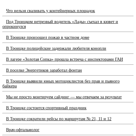
Что нельзя сваливать у контейнерных площадок
Под Троицком нетрезвый водитель «Лады» съехал в кювет и
опрокинулся
В Троицке произошел пожар в частном доме
В Троицке полицейские задержали любителя конопли
В лагере «Золотая Сопка» прошла встреча с инспекторами ГАИ
В поселке Энергетиков заработал фонтан
В Троицке выявили юных мотоциклистов без прав и пьяного
байкера
Мы не просто монтируем сайдинг — мы отвечаем за результат
В Троицке состоится спортивный праздник
В Троицке сократили рейсы по маршрутам № 21, 11 и 12
Врач-офтальмолог