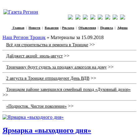
Главная
|
Новости
|
Вакансии
|
Реклама
|
Объявления
|
Правила
|
Афиша
Наш Регион Троицк
» Материалы за 15.09.2018
>>
Всё для строительства и ремонта в Троицке
>>
Дайджест акций: июль-август
>>
Троичанку будут судить за продажу алкоголя на дому
>>
2 августа в Троицке отпразднуют День ВДВ
Троицком районе завершился семейный поход «Духовный дозор»
>>
>>
«Подросток. Чистое поколение»
Ярмарка «выходного дня»