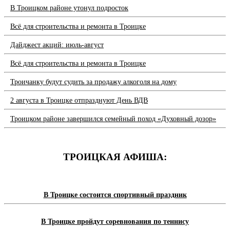
В Троицком районе утонул подросток
Всё для строительства и ремонта в Троицке
Дайджест акций: июль-август
Всё для строительства и ремонта в Троицке
Троичанку будут судить за продажу алкоголя на дому
2 августа в Троицке отпразднуют День ВДВ
Троицком районе завершился семейный поход «Духовный дозор»
ТРОИЦКАЯ АФИША:
В Троицке состоится спортивный праздник
В Троицке пройдут соревнования по теннису