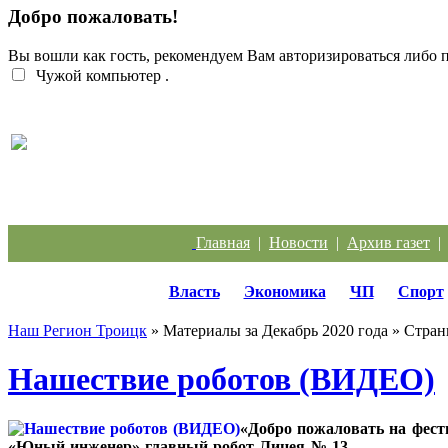
Добро пожаловать!
Вы вошли как гость, рекомендуем Вам авторизироваться либо
Чужой компьютер
.
Перебои с электроэнергией случаются систематич
Главная
|
Новости
|
Архив газет
Власть
Экономика
ЧП
Спорт
Наш Регион Троицк
» Материалы за Декабрь 2020 года » Стран
Нашествие роботов (ВИДЕО)
«Добро пожаловать на фест
«Юный инженер» главный робот Лицея № 13.