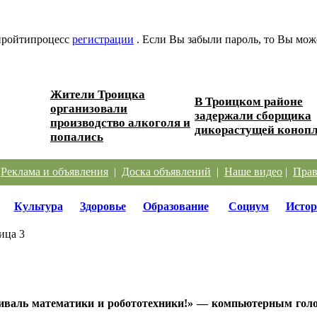
 пройтипроцесс
регистрации
. Если Вы забыли пароль, то Вы мож
Жители Троицка
В Троицком районе
организовали
ески...
задержали сборщика
производство алкоголя и
дикорастущей коноп
попались
|
Реклама и объявления
|
Доска объявлений
|
Наше видео
|
Прав
Культура
Здоровье
Образование
Социум
Истор
ица 3
иваль математики и робототехники!» — компьютерным голо