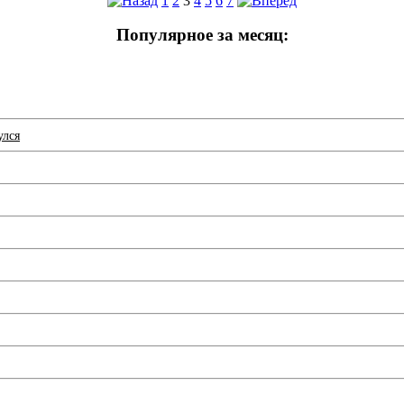
1
2
3
4
5
6
7
Популярное за месяц:
улся