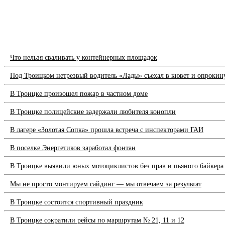
Что нельзя сваливать у контейнерных площадок
Под Троицком нетрезвый водитель «Лады» съехал в кювет и опрокин
В Троицке произошел пожар в частном доме
В Троицке полицейские задержали любителя конопли
В лагере «Золотая Сопка» прошла встреча с инспекторами ГАИ
В поселке Энергетиков заработал фонтан
В Троицке выявили юных мотоциклистов без прав и пьяного байкера
Мы не просто монтируем сайдинг — мы отвечаем за результат
В Троицке состоится спортивный праздник
В Троицке сократили рейсы по маршрутам № 21, 11 и 12