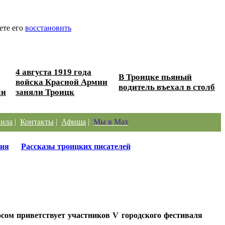
ете его
восстановить
4 августа 1919 года
В Троицке пьяный
войска Красной Армии
водитель въехал в столб
ли
заняли Троицк
ила
|
Контакты
|
Афиша
|
Мы в Max
ия
Рассказы троицких писателей
сом приветствует участников V городского фестиваля