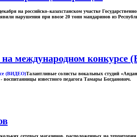
декабря на российско–казахстанском участке Государствен
явили нарушения при ввозе 20 тонн мандаринов из Республ
и на международном конкурсе 
Талантливые солисты вокальных студий «Андан
 - воспитанницы известного педагога Тамары Богданович.
ов
ескольких сетевых магазинов, расположенных на территории