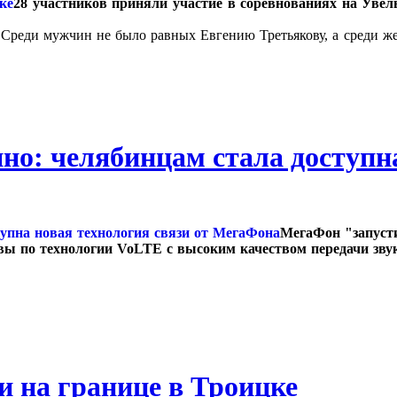
28 участников приняли участие в соревнованиях на Увел
. Среди мужчин не было равных Евгению Третьякову, а среди 
но: челябинцам стала доступна
МегаФон "запусти
овы по технологии VoLTE с высоким качеством передачи зв
и на границе в Троицке