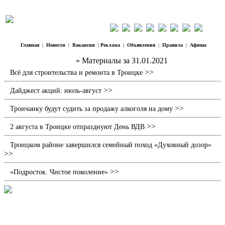
Главная
|
Новости
|
Вакансии
|
Реклама
|
Объявления
|
Правила
|
Афиша
Наш Регион Троицк
» Материалы за 31.01.2021
>>
Всё для строительства и ремонта в Троицке
>>
Дайджест акций: июль-август
>>
Троичанку будут судить за продажу алкоголя на дому
>>
2 августа в Троицке отпразднуют День ВДВ
Троицком районе завершился семейный поход «Духовный дозор»
>>
>>
«Подросток. Чистое поколение»
Кому зима в удовольствие