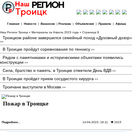
Главная
|
Новости
|
Вакансии
|
Реклама
|
Объявления
|
Правила
|
Афиша
Наш Регион Троицк
» Материалы за Апрель 2023 года » Страница 8
Троицком районе завершился семейный поход «Духовный дозор»
>>
В Троицке пройдут соревнования по теннису
>>
Рядом с памятниками и историческими объектами появились
конструкции
>>
Сила, братство и память: в Троицке отметили День ВДВ
>>
В Троицке пройдет прием сосудистого хирурга
>>
Троичане выступили в Москве
>>
Пожар в Троицке
Подробнее...
14-04-2023, 18:11
. 👁 1615