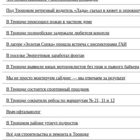
Под Троицком нетрезвый водитель «Лады» съехал в кювет и опрокин
В Троицке произошел пожар в частном доме
В Троицке полицейские задержали любителя конопли
В лагере «Золотая Сопка» прошла встреча с инспекторами ГАИ
В поселке Энергетиков заработал фонтан
В Троицке выявили юных мотоциклистов без прав и пьяного байкера
Мы не просто монтируем сайдинг — мы отвечаем за результат
В Троицке состоится спортивный праздник
В Троицке сократили рейсы по маршрутам № 21, 11 и 12
Врач-офтальмолог
В Троицком районе утонул подросток
Всё для строительства и ремонта в Троицке