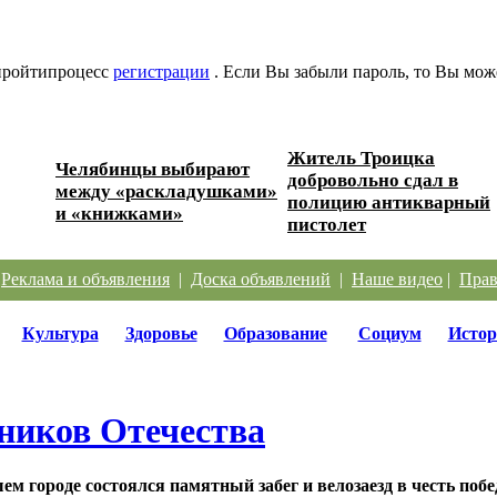
 пройтипроцесс
регистрации
. Если Вы забыли пароль, то Вы мож
Житель Троицка
Челябинцы выбирают
добровольно сдал в
ере?
между «раскладушками»
полицию антикварный
и «книжками»
пистолет
|
Реклама и объявления
|
Доска объявлений
|
Наше видео
|
Прав
Культура
Здоровье
Образование
Социум
Истор
тников Отечества
шем городе состоялся памятный забег и велозаезд в честь по