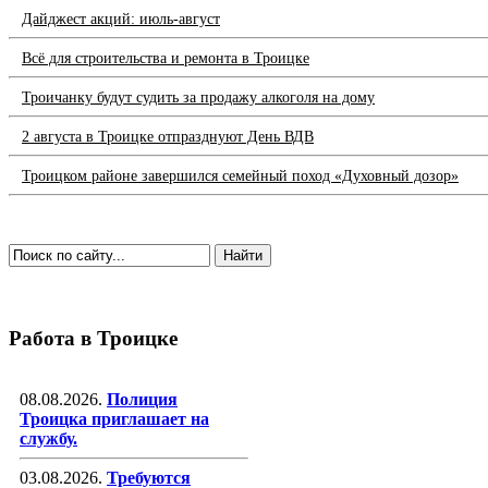
Дайджест акций: июль-август
Всё для строительства и ремонта в Троицке
Троичанку будут судить за продажу алкоголя на дому
2 августа в Троицке отпразднуют День ВДВ
Троицком районе завершился семейный поход «Духовный дозор»
Работа в Троицке
08.08.2026.
Полиция
Троицка приглашает на
службу.
03.08.2026.
Требуются