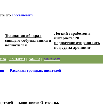
ете его
восстановить
Легкий заработок в
Троичанин обокрал
интернете: 20
спящего собутыльника и
подростков отправились
поплатился
под суд за дроппинг
ила
|
Контакты
|
Афиша
|
Мы в Max
ия
Рассказы троицких писателей
бедителей — защитников Отечества.