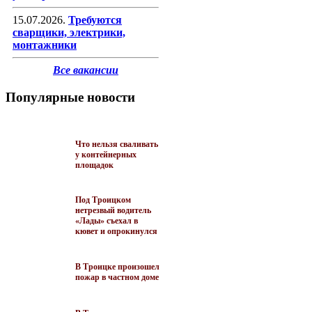
15.07.2026.
Требуются
сварщики, электрики,
монтажники
Все вакансии
Популярные новости
Что нельзя сваливать
у контейнерных
площадок
Под Троицком
нетрезвый водитель
«Лады» съехал в
кювет и опрокинулся
В Троицке произошел
пожар в частном доме