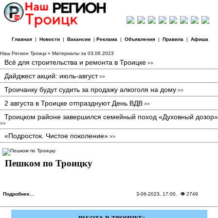
Главная
|
Новости
|
Вакансии
|
Реклама
|
Объявления
|
Правила
|
Афиша
Наш Регион Троицк
» Материалы за 03.06.2023
Всё для строительства и ремонта в Троицке
>>
Дайджест акций: июль-август
>>
Троичанку будут судить за продажу алкоголя на дому
>>
2 августа в Троицке отпразднуют День ВДВ
>>
Троицком районе завершился семейный поход «Духовный дозор»
>>
«Подросток. Чистое поколение»
>>
Пешком по Троицку
Подробнее...
3-06-2023, 17:00
. 👁 2749